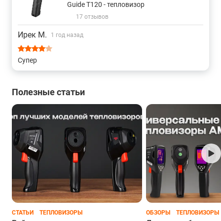
Guide T120 - тепловизор
17 отзывов
Ирек М.
1 год назад
Супер
Полезные статьи
Тепловизор для выявления участков повышенной
влажности и мест образования плесени
Тепловизор для электрооборудования и промышленности
Неполадка в электросети может быть вызвана как
избыточным нагревом, так и охлаждением. В любом случае,
тепловизор покажет наличие аномалии сразу же в момент
съёмки, позволяя принять необходимые меры без
отлагательств. Тепловизионные приборы подходят для
СТАТЬИ
ТЕПЛОВИЗОРЫ
ОБЗОРЫ
ТЕПЛОВИЗОРЫ
работы с электрооборудованием любых типов, от