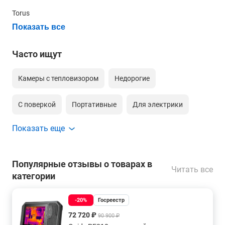
Torus
Показать все
Часто ищут
Камеры с тепловизором
Недорогие
С поверкой
Портативные
Для электрики
Показать еще
С записью видео
С матрицей 640х480
Внесенные в госреестр
С матрицей 320х240
Тепловизор и диагностика ограждающих
Популярные отзывы о товарах в
Читать все
конструкций
категории
С матрицей 1280х1024
-20%
Госреестр
Приборы с матрицей 384х288
С матрицей 640х512
72 720 ₽
90 900 ₽