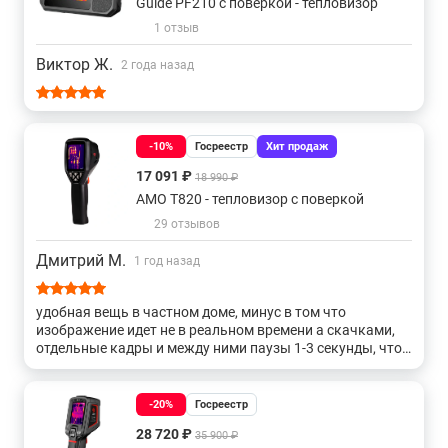
Guide PF210 с поверкой - тепловизор
Китайские
С высоким разрешением
1 отзыв
Виктор Ж.
2 года назад
С целеуказателем
C фонариком
С Wi-Fi
С Bluetooth
С передачей данных
С GPS
-10%
Госреестр
Хит продаж
17 091 ₽
18 990 ₽
AMO T820 - тепловизор с поверкой
29 отзывов
Поиск и обнаружение скрытых коммуникаций с
помощью тепловизора
Дмитрий М.
1 год назад
удобная вещь в частном доме, минус в том что
изображение идет не в реальном времени а скачками,
отдельные кадры и между ними паузы 1-3 секунды, что
очень напрягает.
-20%
Госреестр
28 720 ₽
35 900 ₽