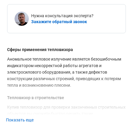
Нужна консультация эксперта?
Закажите обратный звонок
Сферы применения тепловизора
Аномальное тепловое излучение является безошибочным
индикатором некорректной работы агрегатов и
электросилового оборудования, а также дефектов
конструкции различных строений, приводящих к потерям
тепла и возникновению плесени.
Тепловизор в строительстве
Купив тепловизор для проверки законченных строительных
объектов вы сможете быстро решить такие
Показать еще
распространённые задачи, как выявление "мостов холода"
и областей с повышенной влажностью. Достаточно