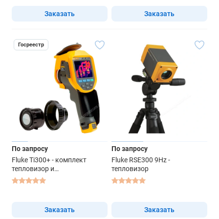
2-кратным увеличением
Заказать
Заказать
Fluke-LENS/TELE2 12° x 9°
Госреестр
По запросу
По запросу
Fluke Ti300+ - комплект
Fluke RSE300 9Hz -
тепловизор и
тепловизор
интеллектуальный
инфракрасный объектив для
макросъемки Fluke FLK-
LENS/25MAC2 36,1° x 27,1° +
Заказать
Заказать
FLK-LENS/TELE2