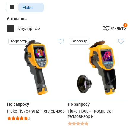
Fluke
6 товаров
1
Популярные
Фильтр
Госреестр
Госреестр
По запросу
По запросу
Fluke TiS75+ 9HZ - тепловизор
Fluke Ti300+ - комплект
тепловизор и
3
интеллектуальный
телеобъектив
инфракрасного диапазона с