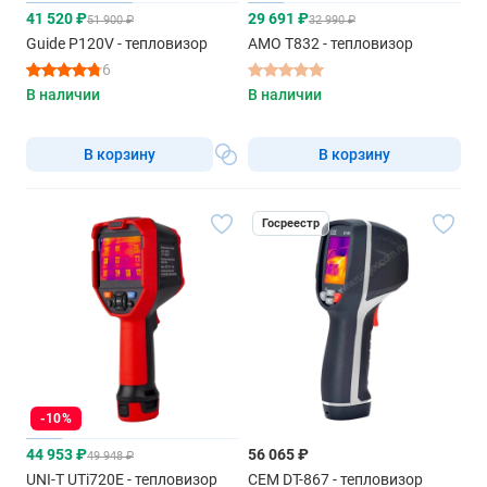
41 520 ₽
29 691 ₽
51 900 ₽
32 990 ₽
Guide P120V - тепловизор
AMO T832 - тепловизор
6
В наличии
В наличии
В корзину
В корзину
Госреестр
-10%
44 953 ₽
56 065 ₽
49 948 ₽
UNI-T UTi720E - тепловизор
CEM DT-867 - тепловизор