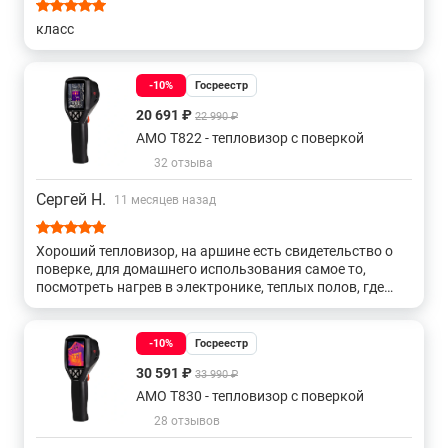
класс
-10%
Госреестр
20 691 ₽
22 990 ₽
AMO T822 - тепловизор с поверкой
32 отзыва
Сергей Н.
11 месяцев назад
Хороший тепловизор, на аршине есть свидетельство о
поверке, для домашнего использования самое то,
посмотреть нагрев в электронике, теплых полов, где
заложены трубы в стенах, а также для контроля за
температурой при зарядке от автомобильных до li-ion
аккумуляторов, продавцу спасибо за скидку!
-10%
Госреестр
30 591 ₽
33 990 ₽
AMO T830 - тепловизор с поверкой
28 отзывов