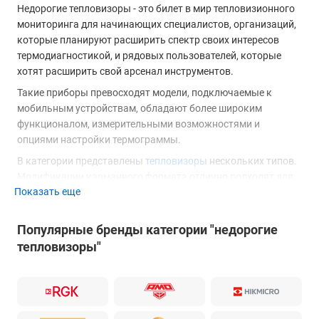
Недорогие тепловизоры - это билет в мир тепловизионного
мониторинга для начинающих специалистов, организаций,
которые планируют расширить спектр своих интересов
термодиагностикой, и рядовых пользователей, которые
хотят расширить свой арсенал инструментов.
Такие приборы превосходят модели, подключаемые к
мобильным устройствам, обладают более широким
функционалом, измерительными возможностями и
опциями настройки термограммы.
В категории представлены
тепловизоры
нескольких типов.
Модификации карманного формата отлично подходят для
Показать еще
оперативной диагностики и обеспечивают достаточное
качество картинки для определения неисправности в
полевых условиях.
Популярные бренды категории "недорогие
Комбинированные устройства удачно сочетают
тепловизоры"
тепловизионный функционал с возможностями
мультиметра и за счет этого значительно упрощают
диагностику бытового и промышленного
электрооборудования, коммуникаций, установок.