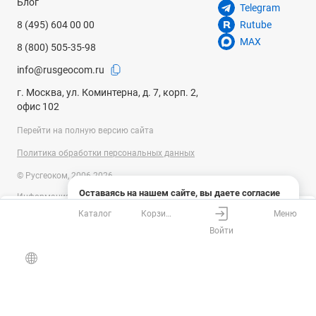
Блог
Telegram
8 (495) 604 00 00
Rutube
MAX
8 (800) 505-35-98
info@rusgeocom.ru
г. Москва, ул. Коминтерна, д. 7, корп. 2,
офис 102
Перейти на полную версию сайта
Политика обработки персональных данных
© Русгеоком, 2006-2026
Оставаясь на нашем сайте, вы даете согласие
Информация на сайте носит справочный характер и не является
на использование файлов cookies и сбор данных
публичной офертой, определяемой положениями Статьи 437
Каталог
Корзина
Меню
системами веб-аналитики
Ваш город
Москва?
Гражданского кодекса Российской Федерации. Технические
Войти
параметры (спецификация) и комплект поставки товара могут быть
Понятно
Узнать подробнее
изменены производителем без предварительного уведомления.
Все верно
Выбрать город
Уточняйте информацию у наших менеджеров.