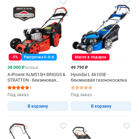
-5%
Рассрочка 0-0-6
Масло в подарок
38 000 ₽
49 790 ₽
40 000 ₽
A-iPower ALM51SH BRIGGS &
Hyundai L 4610SE -
STRATTON - бензиновая
бензиновая газонокосилка
газонокосилка самоходная
1
Под заказ
Под заказ
В корзину
В корзину