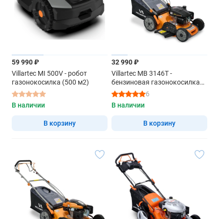
59 990 ₽
32 990 ₽
Villartec MI 500V - робот
Villartec MB 3146T -
газонокосилка (500 м2)
бензиновая газонокосилка
самоходная
6
В наличии
В наличии
В корзину
В корзину