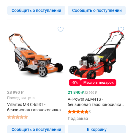
Сообщить о поступлении
Сообщить о поступлении
-5%
Масло в подарок
28 990 ₽
21 840 ₽
22 990 ₽
Последняя цена
A-iPower ALM41S -
Villartec MB C-653T -
бензиновая газонокосилка
бензиновая газонокосилка
самоходная
3
самоходная
Под заказ
Сообщить о поступлении
В корзину