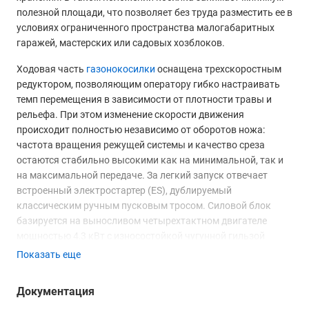
полезной площади, что позволяет без труда разместить ее в
условиях ограниченного пространства малогабаритных
гаражей, мастерских или садовых хозблоков.
Ходовая часть
газонокосилки
оснащена трехскоростным
редуктором, позволяющим оператору гибко настраивать
темп перемещения в зависимости от плотности травы и
рельефа. При этом изменение скорости движения
происходит полностью независимо от оборотов ножа:
частота вращения режущей системы и качество среза
остаются стабильно высокими как на минимальной, так и
на максимальной передаче. За легкий запуск отвечает
встроенный электростартер (ES), дублируемый
классическим ручным пусковым тросом. Силовой блок
базируется на выносливом четырехтактном двигателе
мощностью 4,3 кВт с износостойкой чугунной гильзой
цилиндра, гарантирующей эффективный отвод тепла и
Показать еще
долгий эксплуатационный ресурс при жестких нагрузках.
Документация
Оптимизация кошения