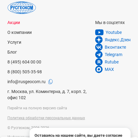
Акции
Мы в соцсетях
О компании
Youtube
Яндекс.Дзен
Услуги
Вконтакте
Блог
Telegram
8 (495) 604 00 00
Rutube
MAX
8 (800) 505-35-98
info@rusgeocom.ru
г. Москва, ул. Коминтерна, д. 7, корп. 2,
офис 102
Перейти на полную версию сайта
Политика обработки персональных данных
© Русгеоком, 2006-2026
Оставаясь на нашем сайте, вы даете согласие
Информация на сайте носит справочный характер и не является