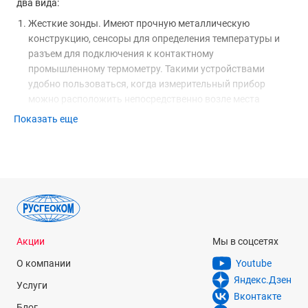
два вида:
Жесткие зонды. Имеют прочную металлическую
конструкцию, сенсоры для определения температуры и
разъем для подключения к контактному
промышленному термометру. Такими устройствами
удобно пользоваться, когда измерительный прибор
можно расположить непосредственно возле места
замера.
Показать еще
Гибкие зонды. У этих устройств чувствительный сенсор
соединен с гибким проводом, длиной до нескольких
метров, что позволяет устанавить датчик на некотором
расстоянии от измерительного прибора и обеспечить тем
самым безопасность при считывании показаний.
Применяются при замерах температур опасных или
очень горячих сред.
Акции
Мы в соцсетях
При выборе аксессуара для контактного термометра
О компании
Youtube
необходимо учитывать такие параметры:
Яндекс.Дзен
Услуги
Рабочий диапазон температур. Эта характеристика
Вконтакте
Блог