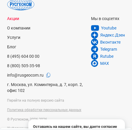
Акции
Мы в соцсетях
О компании
Youtube
Яндекс.Дзен
Услуги
Вконтакте
Блог
Telegram
8 (495) 604 00 00
Rutube
MAX
8 (800) 505-35-98
info@rusgeocom.ru
г. Москва, ул. Коминтерна, д. 7, корп. 2,
офис 102
Перейти на полную версию сайта
Политика обработки персональных данных
© Русгеоком, 2006-2026
Оставаясь на нашем сайте, вы даете согласие
Информация на сайте носит справочный характер и не является
на использование файлов cookies и сбор данных