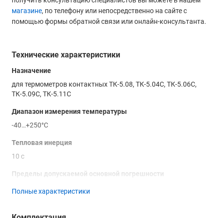
получить консультацию специалистов вы можете в нашем
магазине
, по телефону или непосредственно на сайте с
помощью формы обратной связи или онлайн-консультанта.
Технические характеристики
Назначение
для термометров контактных ТК-5.08, ТК-5.04С, ТК-5.06С,
ТК-5.09С, ТК-5.11С
Диапазон измерения температуры
-40…+250°С
Тепловая инерция
10 с
Пределы допускаемой основной погрешности
абсолютной ±2°С от -40 до +100°С
Полные характеристики
относительной ±(2 + (*))% свыше +100°С
Комплектация