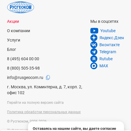
Акции
Мы в соцсетях
О компании
Youtube
Яндекс.Дзен
Услуги
Вконтакте
Блог
Telegram
8 (495) 604 00 00
Rutube
MAX
8 (800) 505-35-98
info@rusgeocom.ru
г. Москва, ул. Коминтерна, д. 7, корп. 2,
офис 102
Перейти на полную версию сайта
Политика обработки персональных данных
© Русгеоком, 2006-2026
Оставаясь на нашем сайте, вы даете согласие
Информация на сайте носит справочный характер и не является