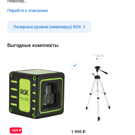
Нивелир...
Перейти к описанию
Лазерные уровни (нивелиры) RGK
Выгодные комплекты
1 из 4
-369 ₽
1 190 ₽
1 990 ₽
69