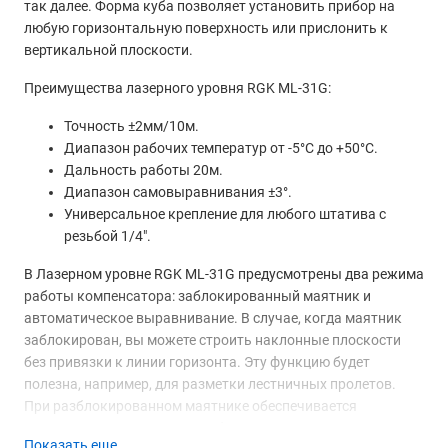
так далее. Форма куба позволяет установить прибор на
любую горизонтальную поверхность или прислонить к
вертикальной плоскости.
Преимущества лазерного уровня RGK ML-31G:
Точность ±2мм/10м.
Диапазон рабочих температур от -5°С до +50°С.
Дальность работы 20м.
Диапазон самовыравнивания ±3°.
Универсальное крепление для любого штатива с
резьбой 1/4".
В Лазерном уровне RGK ML-31G предусмотрены два режима
работы компенсатора: заблокированный маятник и
автоматическое выравнивание. В случае, когда маятник
заблокирован, вы можете строить наклонные плоскости
без привязки к линии горизонта. Эту функцию будет
полезна, например, для разметки лестничных пролетов.
При разблокированном маятнике обеспечивается
самовыравнивание луча прибора в диапазоне ±3°.
Показать еще