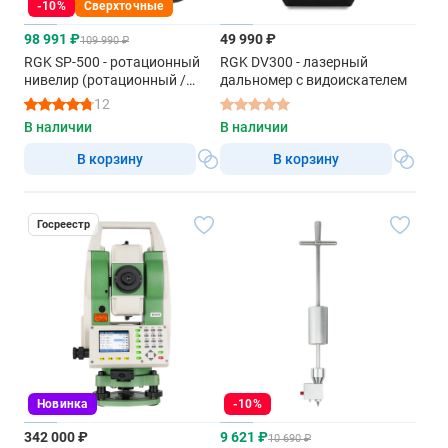
-10%
Сверхточные
98 991 ₽
49 990 ₽
109 990 ₽
RGK SP-500 - ротационный
RGK DV300 - лазерный
нивелир (ротационный /
дальномер с видоискателем
красный луч / 900м с
12
приемником / АКБ)
В наличии
В наличии
В корзину
В корзину
Госреестр
Новинка
-10%
342 000 ₽
9 621 ₽
10 690 ₽