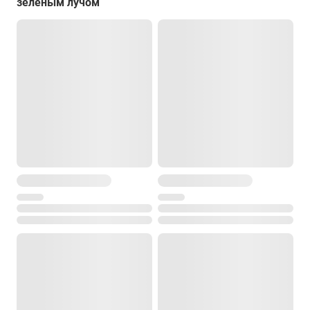
зеленым лучом
< 1 мВт
Индикация
визуальная (свет)
Степень защиты от пыли и влаги
есть
Диапазон рабочей температуры
от -5° до +50°С
Температура хранения
от -20° до +60°С
Размеры
65 × 65 × 65 мм
Вес
0.23 кг
зависит от степени освещенности помещения