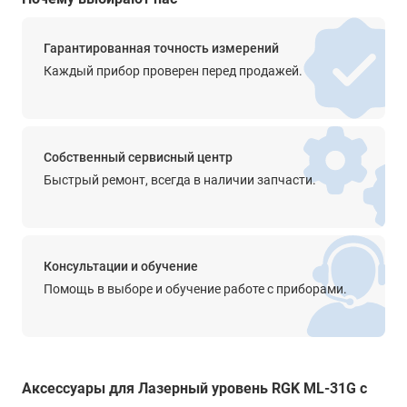
нет
Гарантированная точность измерений
Построение наклонных линий
Каждый прибор проверен перед продажей.
есть
Крепление на штатив
1/4"
Собственный сервисный центр
Элементы питания
Быстрый ремонт, всегда в наличии запчасти.
3 х ААА (1,5 В)
Время автономной работы
до 3.5 часов
Консультации и обучение
Класс лазера
Помощь в выборе и обучение работе с приборами.
2
Длина волны
532 нм
Аксессуары для Лазерный уровень RGK ML-31G с
Мощность