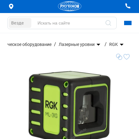
Везде
дезическое оборудование
Лазерные уровни
RGK