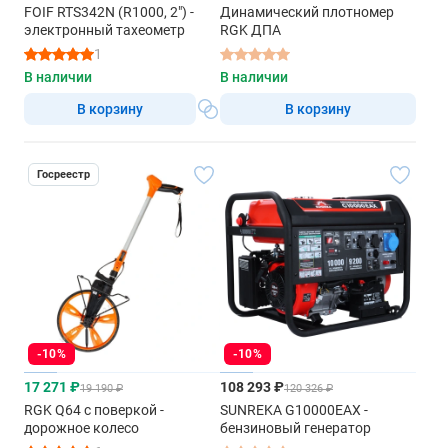
FOIF RTS342N (R1000, 2") -
Динамический плотномер
электронный тахеометр
RGK ДПА
1
В наличии
В наличии
В корзину
В корзину
Госреестр
-10%
-10%
17 271 ₽
108 293 ₽
19 190 ₽
120 326 ₽
RGK Q64 с поверкой -
SUNREKA G10000EAX -
дорожное колесо
бензиновый генератор