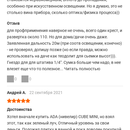
особенно при искусственном освещении. Но я думаю, это не
столько вина прибора, сколько оптика/физика процесса))
Отзыв
для профприменения наверное не очень, всего один крест, и
развертка около 110. Но для дома/дачи очень даже.
Заявленная дальность 20м (при соотв освещении, конечно)
- не проверял, допишу позже (но если правда, можно
использовать на даче как теодолит для сьемки высот))).
Гнездо для для штатива 1/4". Сумка больше чем надо, в нее
влезет еще что-то полезное... Читать полностью
0
0
Андрей А.
22 сентября 2021
Достоинства
Хотел вначале купить ADA (нивелир) CUBE MINI, но взял
этот, так как зеленый луч, Отличный уровень за свои
деньги. Положил плитку в ванной и пока доволен покупкой.