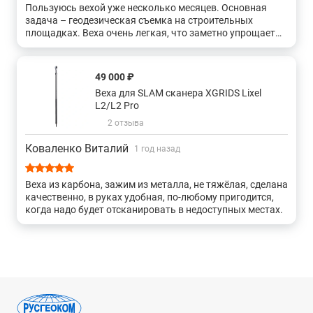
Пользуюсь вехой уже несколько месяцев. Основная
задача – геодезическая съемка на строительных
площадках. Веха очень легкая, что заметно упрощает
работу в течение дня – руки не устают, даже если
приходится часто перемещаться по объекту. Материал
прочный, соединения секций фиксируются надежно,
49 000 ₽
ничего не люфтит, не скользит. Шкала с делениями
Веха для SLAM сканера XGRIDS Lixel
четкая, легко считывается, даже в условиях плохого
L2/L2 Pro
освещения. Выдерживает серьезные нагрузки, не теряет
своей функциональности даже при частом
2 отзыва
использовании. В общем, отличный выбор для тех, кто
ищет надежный и удобный инструмент для работы.
Коваленко Виталий
1 год назад
Веха из карбона, зажим из металла, не тяжёлая, сделана
качественно, в руках удобная, по-любому пригодится,
когда надо будет отсканировать в недоступных местах.