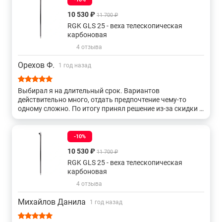
Веха геодезическая с винтовой фиксацией
10 530 ₽
11 700 ₽
RGK GLS 25 - веха телескопическая
Высотой от 2 до 3 метров
карбоновая
4 отзыва
Орехов Ф.
1 год назад
Выбирал я на длительный срок. Вариантов
действительно много, отдать предпочтение чему-то
одному сложно. По итогу принял решение из-за скидки и
достаточно приличных тех параметров. Жалоб и
претензий у меня по итогу трёх месяцев эксплуатации
нет. Спасибо!
-10%
10 530 ₽
11 700 ₽
RGK GLS 25 - веха телескопическая
карбоновая
4 отзыва
Михайлов Данила
1 год назад