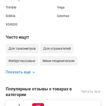
Trimble
Vega
Sokkia
Geomax
XGRIDS
Часто ищут
Для тахеометров
Для отражателей
Фиберглассовые
Мини геодезические
Показать еще
Для gnss
Сборные геодезические
С зажимом-клипсой
С зажимом tlv
Популярные отзывы о товарах в
Читать все
категории
С кольцевым зажимом
-10%