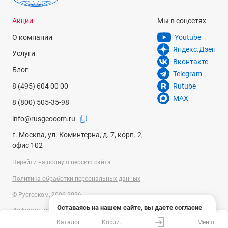
Акции
Мы в соцсетях
О компании
Youtube
Яндекс.Дзен
Услуги
Вконтакте
Блог
Telegram
8 (495) 604 00 00
Rutube
MAX
8 (800) 505-35-98
info@rusgeocom.ru
г. Москва, ул. Коминтерна, д. 7, корп. 2,
офис 102
Перейти на полную версию сайта
Политика обработки персональных данных
© Русгеоком, 2006-2026
Оставаясь на нашем сайте, вы даете согласие
Информация на сайте носит справочный характер и не является
на использование файлов cookies и сбор данных
публичной офертой, определяемой положениями Статьи 437
Каталог
Корзина
Меню
системами веб-аналитики
Ваш город
Москва?