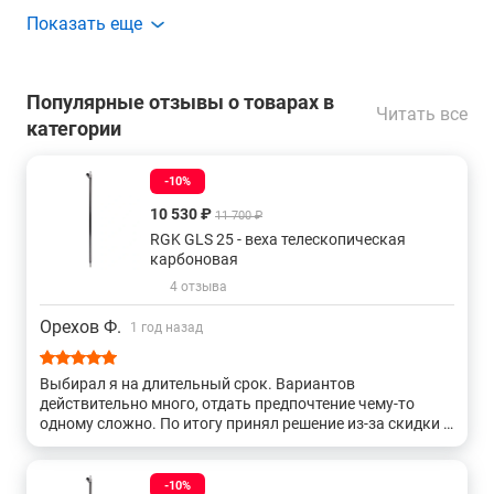
Показать еще
Для gnss
Сборные геодезические
С зажимом tlv
С кольцевым зажимом
Популярные отзывы о товарах в
Читать все
категории
Веха геодезическая с винтовой фиксацией
-10%
Высотой от 2 до 3 метров
10 530 ₽
11 700 ₽
RGK GLS 25 - веха телескопическая
карбоновая
4 отзыва
Орехов Ф.
1 год назад
Выбирал я на длительный срок. Вариантов
действительно много, отдать предпочтение чему-то
одному сложно. По итогу принял решение из-за скидки и
достаточно приличных тех параметров. Жалоб и
претензий у меня по итогу трёх месяцев эксплуатации
нет. Спасибо!
-10%