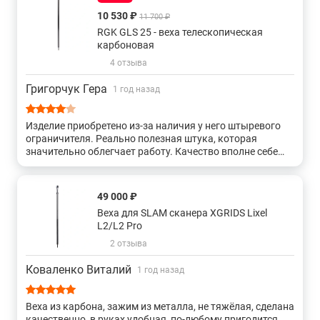
10 530 ₽
11 700 ₽
RGK GLS 25 - веха телескопическая
карбоновая
4 отзыва
Григорчук Гера
1 год назад
Изделие приобретено из-за наличия у него штыревого
ограничителя. Реально полезная штука, которая
значительно облегчает работу. Качество вполне себе
приемлемое. Отработает заявленный срок это точно.
Ценовая планка с учетом всех моментов хорошая, даже
отличная.
49 000 ₽
Веха для SLAM сканера XGRIDS Lixel
L2/L2 Pro
2 отзыва
Коваленко Виталий
1 год назад
Веха из карбона, зажим из металла, не тяжёлая, сделана
качественно, в руках удобная, по-любому пригодится,