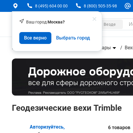
8 (495) 604 00 00
8 (800) 505-35-98
Ваш город
Москва?
Каталог
Везде
Все верно
Выбрать город
Геодезическое оборудование
Аксессуары
Вех
Геодезические вехи Trimble
Авторизуйтесь,
6 товаров