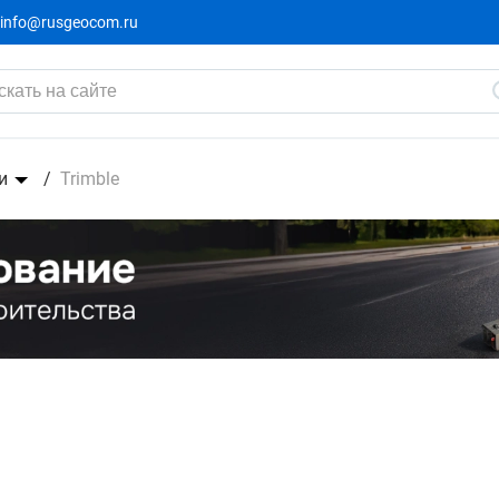
info@rusgeocom.ru
и
Trimble