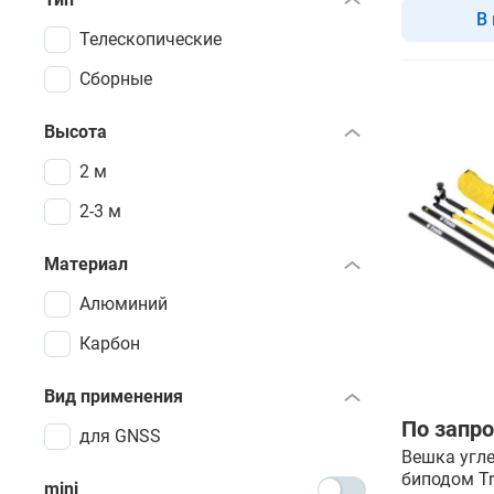
В
Телескопические
Сборные
Высота
2 м
2-3 м
Материал
Алюминий
Карбон
Вид применения
По запро
для GNSS
Вешка угл
биподом Tr
mini