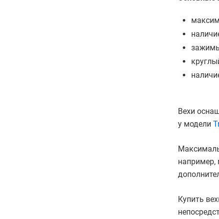
максим
наличи
зажимы
круглы
наличи
Вехи осна
у модели
T
Максимальн
например,
дополните
Купить вех
непосредст