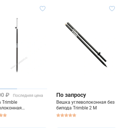
00 ₽
По запросу
Последняя цена
 Trimble
Вешка углеволоконная без
олоконная
бипода Trimble 2 M
копическая без
а 2,6 M