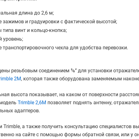
альная длина до 2,6 м;
е зажимов и градуировки с фактической высотой;
 типа винт и кольцо-кнопка;
й уровень;
е транспортировочного чехла для удобства перевозки.
щены резьбовым соединением ⅝’’ для установки отражател
rimble 2М
, которая также оборудована заменяемым наконе
ая высота показывает, на каком от поверхности расстоян
 модель
Trimble 2,6М
позволяет поднять антенну, отражател
льных адаптеров.
и Trimble, а также получить консультацию специалистов 
венно на сайте с помощью формы обратной связи, или у о