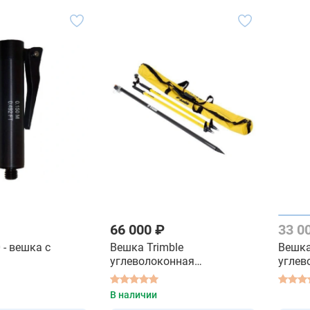
66 000 ₽
33 0
 - вешка с
Вешка Trimble
Вешка
углеволоконная
углев
телескопическая с биподом
телес
2,5 M
бипод
В наличии