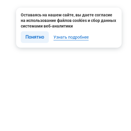
Оставаясь на нашем сайте, вы даете согласие
на использование файлов cookies и сбор данных
системами веб-аналитики
Понятно
Узнать подробнее
Связаться с нами
Мы в соцсетях
Контакты
Youtube
8 (495) 604 00 00
Яндекс.Дзен
8 (800) 505-35-98
Вконтакте
info@rusgeocom.ru
Telegram
г. Москва, ул. Коминтерна,
д. 7, корп. 2, офис 102
Rutube