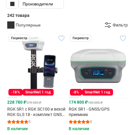
Производители
242 товара
Популярные
Фильтр
Госреестр
Госреестр
-18%
SmartNet 1 год
-8%
SmartNet 1 год
228 780 ₽
174 800 ₽
279 000 ₽
190 000 ₽
RGK SR1 с RGK SC100 и вехой
RGK SR1 - GNSS/GPS
RGK GLS 18 - комплект GNSS
приемник
приемника
8
8
В наличии
В наличии