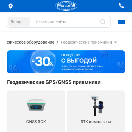
Везде
еодезическое оборудование
Геодезические приемники
Геодезические GPS/GNSS приемники
GNSS RGK
RTK комплекты