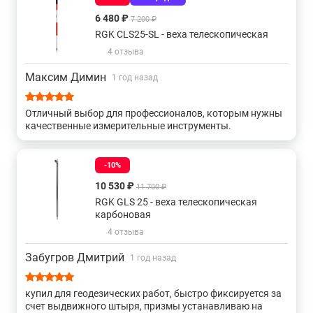
позволяет легко переносить ее с собой на объекты. Но
6 480 ₽
7 200 ₽
при этом она отличается высокой прочностью и
надежностью - я активно использую ее уже несколько
RGK CLS25-SL - веха телескопическая
месяцев, и она ни разу меня не подвела. Кроме того, я
4 отзыва
оценил удобство работы, телескопическая конструкция
позволяет быстро и легко регулировать ее высот.
Максим Димин
1 год назад
Отличный выбор для профессионалов, которым нужны
качественные измерительные инструменты.
-10%
10 530 ₽
11 700 ₽
RGK GLS 25 - веха телескопическая
карбоновая
4 отзыва
Забугров Дмитрий
1 год назад
купил для геодезических работ, быстро фиксируется за
счет выдвижного штыря, призмы устанавливаю на