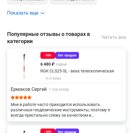
Показать еще
Для gnss
Сборные геодезические
С зажимом-клипсой
С зажимом tlv
Популярные отзывы о товарах в
Читать все
категории
С кольцевым зажимом
-10%
Хит продаж
Веха геодезическая с винтовой фиксацией
6 480 ₽
7 200 ₽
RGK CLS25-SL - веха телескопическая
Высотой от 2 до 3 метров
4 отзыва
Ермаков Сергей
1 год назад
Мне в работе часто приходится использовать
различные геодезические инструменты, поэтому я
всегда пристально слежу за качеством и
функциональностью каждого из них. Когда я приобрел
телескопическую веху, то был приятно удивлен ее
характеристиками. Она очень компактная и легкая, что
-10%
Хит продаж