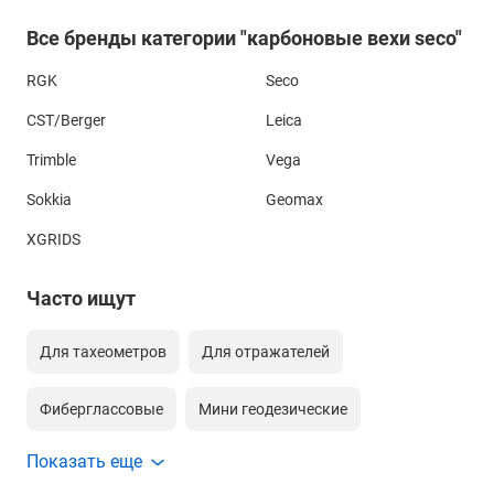
Все бренды категории "карбоновые вехи seco"
RGK
Seco
CST/Berger
Leica
Trimble
Vega
Sokkia
Geomax
XGRIDS
Часто ищут
Для тахеометров
Для отражателей
Фиберглассовые
Мини геодезические
Показать еще
Для gnss
Сборные геодезические