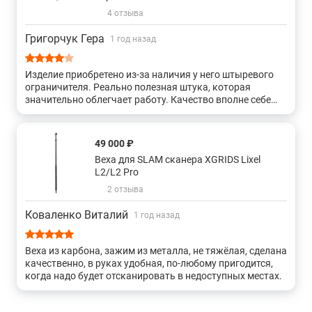
4 отзыва
Григорчук Гера
1 год назад
Изделие приобретено из-за наличия у него штыревого
ограничителя. Реально полезная штука, которая
значительно облегчает работу. Качество вполне себе
приемлемое. Отработает заявленный срок это точно.
Ценовая планка с учетом всех моментов хорошая, даже
отличная.
49 000 ₽
Веха для SLAM сканера XGRIDS Lixel
L2/L2 Pro
2 отзыва
Коваленко Виталий
1 год назад
Веха из карбона, зажим из металла, не тяжёлая, сделана
качественно, в руках удобная, по-любому пригодится,
когда надо будет отсканировать в недоступных местах.