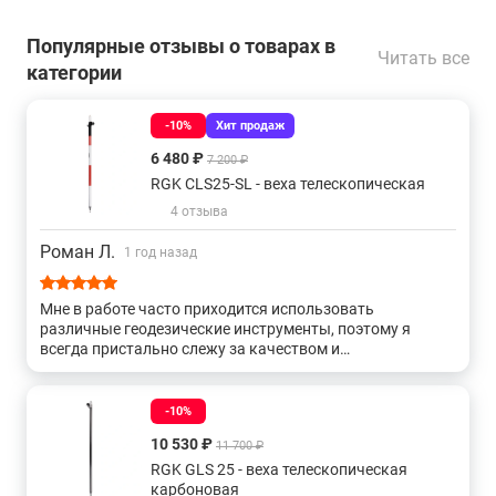
С зажимом-клипсой
С зажимом tlv
Популярные отзывы о товарах в
Читать все
категории
С кольцевым зажимом
-10%
Хит продаж
Веха геодезическая с винтовой фиксацией
6 480 ₽
7 200 ₽
RGK CLS25-SL - веха телескопическая
Высотой от 2 до 3 метров
4 отзыва
Роман Л.
1 год назад
Мне в работе часто приходится использовать
различные геодезические инструменты, поэтому я
всегда пристально слежу за качеством и
функциональностью каждого из них. Когда я приобрел
телескопическую веху, то был приятно удивлен ее
характеристиками. Кроме того, я оценил удобство
-10%
работы, телескопическая конструкция позволяет
10 530 ₽
11 700 ₽
быстро и легко регулировать ее высоту.
RGK GLS 25 - веха телескопическая
карбоновая