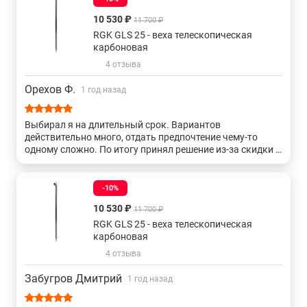
Веха геодезическая с винтовой фиксацией
10 530 ₽
11 700 ₽
RGK GLS 25 - веха телескопическая
Высотой от 2 до 3 метров
карбоновая
4 отзыва
Орехов Ф.
1 год назад
Выбирал я на длительный срок. Вариантов
действительно много, отдать предпочтение чему-то
одному сложно. По итогу принял решение из-за скидки и
достаточно приличных тех параметров. Жалоб и
претензий у меня по итогу трёх месяцев эксплуатации
нет. Спасибо!
-10%
10 530 ₽
11 700 ₽
RGK GLS 25 - веха телескопическая
карбоновая
4 отзыва
Забугров Дмитрий
1 год назад