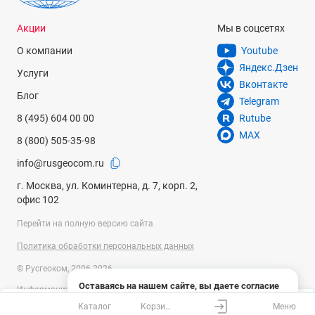
Акции
Мы в соцсетях
О компании
Youtube
Яндекс.Дзен
Услуги
Вконтакте
Блог
Telegram
8 (495) 604 00 00
Rutube
MAX
8 (800) 505-35-98
info@rusgeocom.ru
г. Москва, ул. Коминтерна, д. 7, корп. 2,
офис 102
Перейти на полную версию сайта
Политика обработки персональных данных
© Русгеоком, 2006-2026
Оставаясь на нашем сайте, вы даете согласие
Информация на сайте носит справочный характер и не является
на использование файлов cookies и сбор данных
публичной офертой, определяемой положениями Статьи 437
Каталог
Корзина
Меню
системами веб-аналитики
Ваш город
Москва?