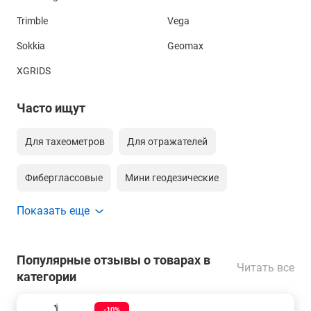
Trimble
Vega
Sokkia
Geomax
XGRIDS
Часто ищут
Для тахеометров
Для отражателей
Фиберглассовые
Мини геодезические
Показать еще
Для gnss
Сборные геодезические
С зажимом-клипсой
С зажимом tlv
Популярные отзывы о товарах в
Читать все
категории
С кольцевым зажимом
-10%