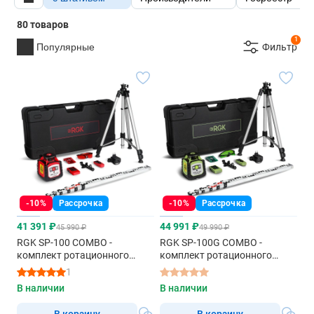
80 товаров
1
Популярные
Фильтр
-10%
Рассрочка
-10%
Рассрочка
41 391 ₽
44 991 ₽
45 990 ₽
49 990 ₽
RGK SP-100 COMBO -
RGK SP-100G COMBO -
комплект ротационного
комплект ротационного
нивелира с элевационным
нивелира с элевационным
1
штативом
штативом
В наличии
В наличии
В корзину
В корзину