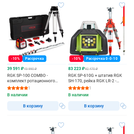
-10%
Рассрочка
-10%
Рассрочка 0-0-10
39 591 ₽
83 223 ₽
43 990 ₽
92 470 ₽
RGK SP-100 COMBO -
RGK SP-610G + штатив RGK
комплект ротационного
SH-170, рейка RGK LR-2 -
нивелира с раздвижным
ротационный нивелир с
1
1
штативом
зеленым лучом
В наличии
В наличии
В корзину
В корзину