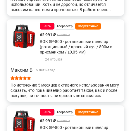
использовании. Хоть и не дорогой, но отличается
высоким качеством и прочностью. В работе очень
выручает, не жалею, что купил.
-10%
Госреестр
Сверхточные
62 991 ₽
69 990 ₽
RGK SP-800 - ротационный нивелир
(ротационный / красный луч / 800м с
приемником / ±0,05 мм)
24 отзыва
Максим Б.
5 лет назад
По истечению 5 месяцев активного использования могу
сказать, что пока нивелир работает также, как и после
покупки, ни точность, ни яркость не снизились
-10%
Госреестр
Сверхточные
62 991 ₽
69 990 ₽
RGK SP-800 - ротационный нивелир