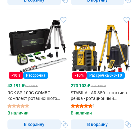
-10%
Рассрочка
-10%
Рассрочка 0-0-10
43 191 ₽
273 103 ₽
47 990 ₽
303 448 ₽
RGK SP-100G COMBO -
STABILA LAR 350 + штатив +
комплект ротационного
рейка - ротационный
нивелира с раздвижным
нивелир с красным лучом
1
штативом
В наличии
В наличии
В корзину
В корзину