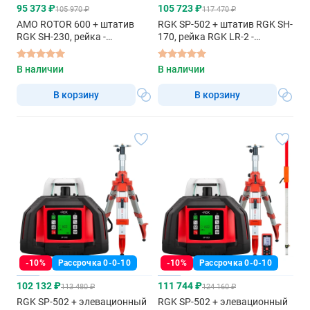
95 373 ₽
105 723 ₽
105 970 ₽
117 470 ₽
AMO ROTOR 600 + штатив
RGK SP-502 + штатив RGK SH-
RGK SH-230, рейка -
170, рейка RGK LR-2 -
ротационный нивелир с
ротационный нивелир с
красным лучом
красным лучом
В наличии
В наличии
В корзину
В корзину
-10%
Рассрочка 0-0-10
-10%
Рассрочка 0-0-10
102 132 ₽
111 744 ₽
113 480 ₽
124 160 ₽
RGK SP-502 + элевационный
RGK SP-502 + элевационный