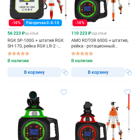
-10%
Рассрочка 0-0-10
-10%
56 223 ₽
110 223 ₽
62 470 ₽
122 470 ₽
RGK SP-100G + штатив RGK
AMO ROTOR 600G + штатив,
SH-170, рейка RGK LR-2 -
рейка - ротационный
ротационный нивелир с
нивелир с зеленым лучом
зелёным лучом
В наличии
В наличии
В корзину
В корзину