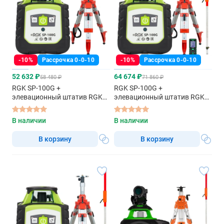
-10%
Рассрочка 0-0-10
-10%
Рассрочка 0-0-10
52 632 ₽
64 674 ₽
58 480 ₽
71 860 ₽
RGK SP-100G +
RGK SP-100G +
элевационный штатив RGK
элевационный штатив RGK
SH-170 - ротационный
SH-170 + рейка RGK LR-2 +
нивелир с зелёным лучом
дальномер RGK DL100G -
В наличии
В наличии
ротационный нивелир с
зелёным лучом
В корзину
В корзину