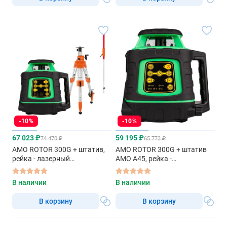
-10%
-10%
67 023 ₽
59 195 ₽
74 470 ₽
65 773 ₽
AMO ROTOR 300G + штатив,
AMO ROTOR 300G + штатив
рейка - лазерный
AMO A45, рейка -
ротационный нивелир с
ротационный нивелир с
зеленым лучом
красным лучом
В наличии
В наличии
В корзину
В корзину