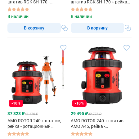
штатив RGK SH-170 -
штатив RGK SH-170 + рейка
ротационный нивелир с
RGK LR-2 + дальномер RGK
красным лучом
DL100 - ротационный
В наличии
В наличии
нивелир с красным лучом
В корзину
В корзину
-10%
-10%
37 323 ₽
29 495 ₽
41 470 ₽
32 773 ₽
AMO ROTOR 240 + штатив,
AMO ROTOR 240 + штатив
рейка - ротационный
AMO A45, рейка -
нивелир с красным лучом
ротационный нивелир с
красным лучом