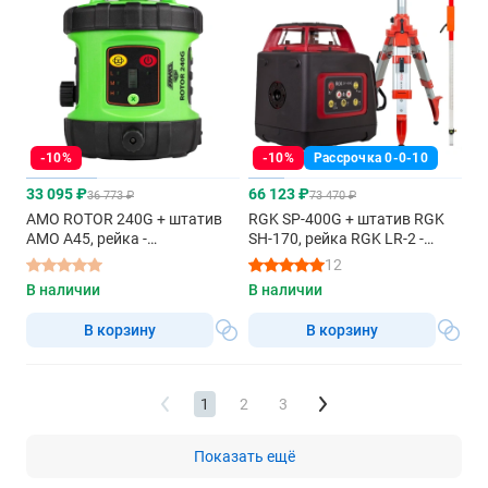
-10%
-10%
Рассрочка 0-0-10
33 095 ₽
66 123 ₽
36 773 ₽
73 470 ₽
AMO ROTOR 240G + штатив
RGK SP-400G + штатив RGK
AMO A45, рейка -
SH-170, рейка RGK LR-2 -
ротационный нивелир с
ротационный нивелир с
12
зеленым лучом
зеленым лучом
В наличии
В наличии
В корзину
В корзину
1
2
3
Показать ещё