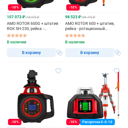
-10%
-10%
107 073 ₽
98 523 ₽
118 970 ₽
109 470 ₽
AMO ROTOR 600G + штатив
AMO ROTOR 600 + штатив,
RGK SH-230, рейка -
рейка - ротационный
ротационный нивелир с
нивелир с красным лучом
зеленым лучом
В наличии
В наличии
В корзину
В корзину
-10%
-10%
Рассрочка 0-0-10