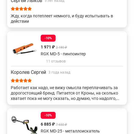
Сергей Лыков
5 лет назад
металлов, а также получить консультацию специалистов об
Недорогие для поиска металлолома
особенностях и преимуществах данного изделия вы можете
в нашем
магазине
, связавшись с нами по телефону или
Жду, когда потеплеет немного, и буду испытывать в
Недорогие с хорошей глубиной поиска
действии
непосредственно через сайт – с помощью формы обратной
связи или воспользовавшись чатом с онлайн-
Глубинные металлоискатель для поиска золота
консультантом.
-10%
1 971 ₽
2 190 ₽
Недорогие подводные
RGK MD-5 - пинпоинтер
11 отзывов
Подводные для поиска золота
Королев Сергей
3 года назад
С влагозащищенной катушкой
Работает как надо, не вижу смысла переплачивать за
дорогостоящий бренд. Питается от Кроны, на сколько
хватает пока не могу сказать, но думаю, что надолго,
пока только три раза с ним копал.
-10%
6 885 ₽
7 650 ₽
RGK MD-25 - металлоискатель