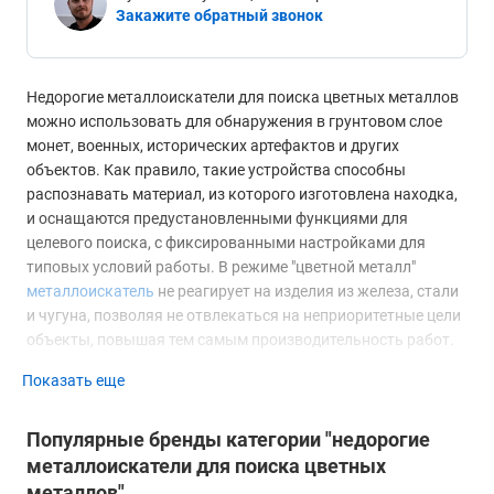
Закажите обратный звонок
Недорогие металлоискатели для поиска цветных металлов
можно использовать для обнаружения в грунтовом слое
монет, военных, исторических артефактов и других
объектов. Как правило, такие устройства способны
распознавать материал, из которого изготовлена находка,
и оснащаются предустановленными функциями для
целевого поиска, с фиксированными настройками для
типовых условий работы. В режиме "цветной металл"
металлоискатель
не реагирует на изделия из железа, стали
и чугуна, позволяя не отвлекаться на неприоритетные цели
объекты, повышая тем самым производительность работ.
Показать еще
Принцип действия
Методы дистанционного обнаружения в грунте изделий из
Популярные бренды категории "недорогие
немагнитных токопроводящих материалов основаны на
металлоискатели для поиска цветных
эффекте возбуждения в таких объектах вихревых токов при
металлов"