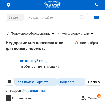
Везде
ание
Поисковое оборудование
Металлоискатели
Недорогие металлоискатели
Как выбрать
для поиска чермета
Авторизуйтесь,
чтобы увидеть скидку
для поиска чермета
недорогой
Производи
9 товаров
Сравнить все
2
Популярные
Фильтр