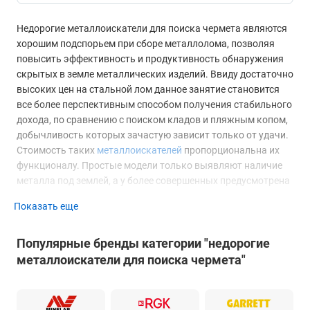
Недорогие металлоискатели для поиска чермета являются
хорошим подспорьем при сборе металлолома, позволяя
повысить эффективность и продуктивность обнаружения
скрытых в земле металлических изделий. Ввиду достаточно
высоких цен на стальной лом данное занятие становится
все более перспективным способом получения стабильного
дохода, по сравнению с поиском кладов и пляжным копом,
добычливость которых зачастую зависит только от удачи.
Стоимость таких
металлоискателей
пропорциональна их
функционалу. Простые модели только выявляют наличие
металла под землей, а у более совершенных предусмотрена
возможность переключения поисковых режимов,
Показать еще
балансировки грунта, регулировки чувствительности,
громкости акустического сигнала и т.д.
Популярные бренды категории "недорогие
Основные характеристики недорогих металлоискателей
металлоискатели для поиска чермета"
для поиска чермета
Максимальная глубина обнаружения
целей зависит от
мощности сканирующего сигнала и его частоты, а также