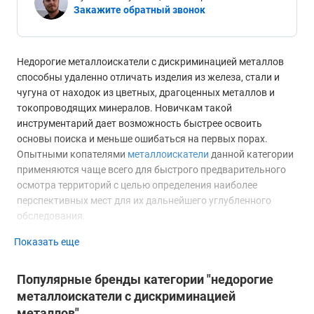
Закажите обратный звонок
Недорогие металлоискатели с дискриминацией металлов
способны удаленно отличать изделия из железа, стали и
чугуна от находок из цветных, драгоценных металлов и
токопроводящих минералов. Новичкам такой
инструментарий дает возможность быстрее освоить
основы поиска и меньше ошибаться на первых порах.
Опытными копателями
металлоискатели
данной категории
применяются чаще всего для быстрого предварительного
осмотра территорий с целью определения наиболее
перспективных мест для их дальнейшего углубленного
обследования.
Показать еще
Как работает дискриминация
Реализация режима дискриминации доступна у поисковых
Популярные бренды категории "недорогие
приборов, снабженных функцией дистанционного
металлоискатели с дискриминацией
определения токопроводящих и индукционных свойств
металлов"