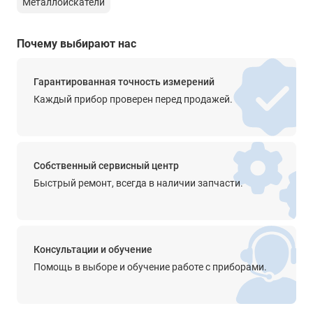
Металлоискатели
Купить металлоискатель Bounty Hunter Tracker IV, а также
Разъем для подключения наушников
получить консультацию специалистов вы можете в нашем
jack (6,35 мм, 1/4”)
магазине
, по телефону или непосредственно на сайте с
Почему выбирают нас
помощью формы обратной связи или онлайн-консультанта.
Функции
-
Гарантированная точность измерений
Питание
Каждый прибор проверен перед продажей.
2 x 6F22 9В (крона)
Время работы
20 часов
Собственный сервисный центр
Быстрый ремонт, всегда в наличии запчасти.
Влагозащищённость
есть
Диапазон рабочей температуры
Консультации и обучение
от -20°С до +50°С
Помощь в выборе и обучение работе с приборами.
Температура хранения
от -20°С до +50°С