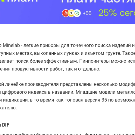
 Minelab - легкие приборы для точечного поиска изделий 
упных местах, выкопанных лунках и изъятом грунте. Тако
 делает поиск более эффективным. Пинпоинтеры можно ис
ния продуктивности работ, так и отдельно.
ой линейке производителя представлены несколько модиф
я цифрового индекса в названии. Младшие модели металло
 индикации, в то время как топовая версия 35 по возмо
кателю.
 DIF
личие приборов бренда от аналогов - фирменная технолог