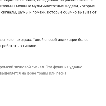
твительны мощные мультичастотные модели, которые
ые сигналы, шумы и помехи, которые обычно вызывают
ение о находках. Такой способ индикации более
 работать в тишине.
ромкий звуковой сигнал. Эта функция удачно
выделяется на фоне травы или песка.
ть позволяет не переживать за сохранность
фикации отличаются энергоэффективностью, одной