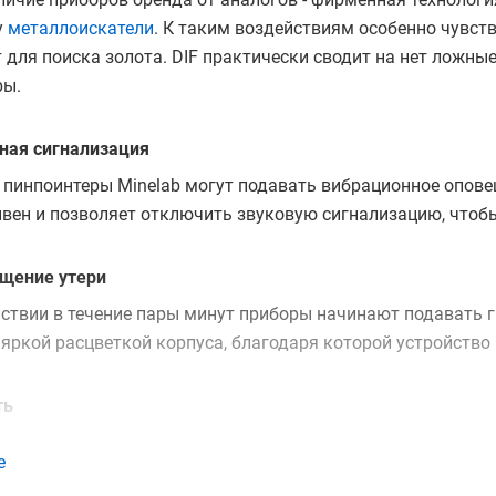
у
металлоискатели
. К таким воздействиям особенно чувс
для поиска золота. DIF практически сводит на нет ложн
ры.
ная сигнализация
пинпоинтеры Minelab могут подавать вибрационное оповещ
ен и позволяет отключить звуковую сигнализацию, чтобы
щение утери
ствии в течение пары минут приборы начинают подавать г
яркой расцветкой корпуса, благодаря которой устройство 
ть
текторы устойчивы к падениям и ударам. Влагозащищеннос
е
ия при работе в сыром грунте и мокрой траве. Все моди