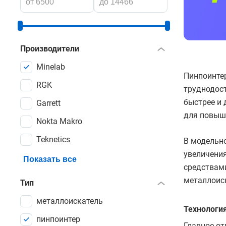
Производители
Minelab
Пинпоинтер
RGK
труднодост
быстрее и
Garrett
для повыше
Nokta Makro
Teknetics
В модельн
увеличени
Показать все
средствами
металлоис
Тип
металлоискатель
Технология
пинпоинтер
Главное от