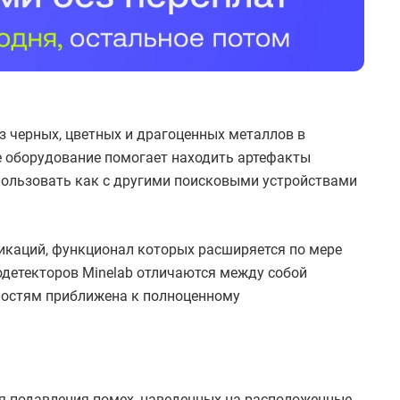
из черных, цветных и драгоценных металлов в
е оборудование помогает находить артефакты
пользовать как с другими поисковыми устройствами
икаций, функционал которых расширяется по мере
детекторов Minelab отличаются между собой
жностям приближена к полноценному
ия подавления помех, наведенных на расположенные