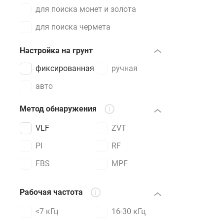
батарейки 
для поиска монет и золота
для поиска чермета
Купить пин
непосредст
Настройка на грунт
фиксированная
ручная
авто
Метод обнаружения
VLF
ZVT
PI
RF
FBS
MPF
Рабочая частота
<7 кГц
16-30 кГц