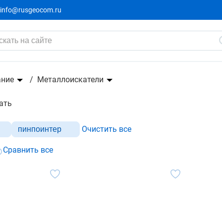
info@rusgeocom.ru
ание
Металлоискатели
ать
Очистить все
пинпоинтер
Сравнить все