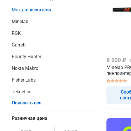
Металлоискатели
Minelab
RGK
Garrett
Bounty Hunter
6 500 ₽
Minelab PR
Nokta Makro
пинпоинте
Fisher Labs
Teknetics
Соо
пост
Показать все
Розничная цена