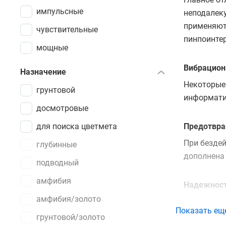
импульсные
неподалек
применяют 
чувствительные
пинпоинте
мощные
Вибрацион
Назначение
Некоторые 
грунтовой
информатив
досмотровые
для поиска цветмета
Предотвра
При бездей
глубинные
дополнена 
подводный
амфибия
Надежнос
амфибия/золото
Металлоде
Показать ещ
оборудован
грунтовой/золото