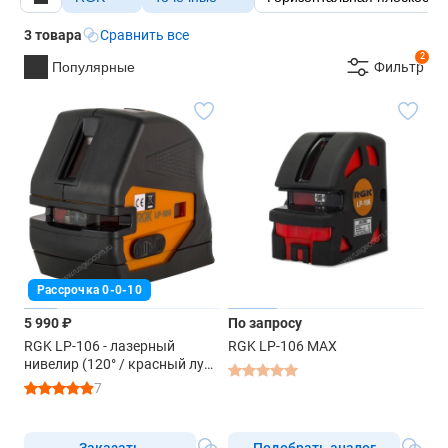
3 товара
Сравнить все
2
Популярные
Фильтр
Рассрочка 0-0-10
5 990 ₽
По запросу
RGK LP-106 - лазерный
RGK LP-106 MAX
нивелир (120° / красный луч
/ 50м с приемником)
7
Заказать
Подобрать аналог