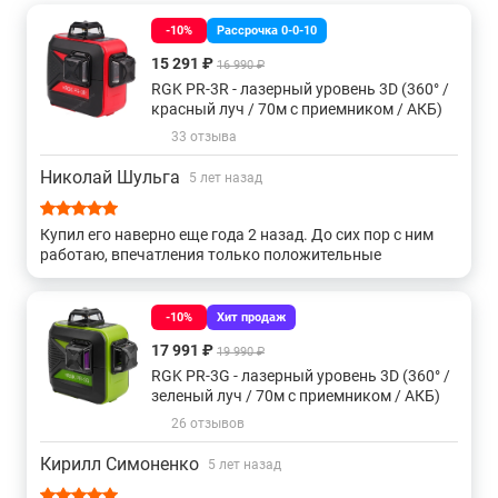
-10%
Рассрочка 0-0-10
Зеленые самовыравнивающиеся
360 градусов
15 291 ₽
16 990 ₽
RGK PR-3R - лазерный уровень 3D (360° /
Для стройки
Для потолков
90 градусов
красный луч / 70м с приемником / АКБ)
33 отзыва
Gll 3
Аккумуляторные
На батарейках
Николай Шульга
5 лет назад
Gll 3-80
Gll 2
Для фундаментов
Купил его наверно еще года 2 назад. До сих пор с ним
работаю, впечатления только положительные
3d 360 градусов
5 линий
Gcl 2
С отвесом
-10%
Хит продаж
С красным лучом
Sp
Gcl 2-15
Gll 2-20
17 991 ₽
19 990 ₽
RGK PR-3G - лазерный уровень 3D (360° /
зеленый луч / 70м с приемником / АКБ)
Gll 2-10
3d с зеленым лучом
Gll 2-15
Gll 2-50
26 отзывов
Gll 2-80
Gll 5
Ротационные grl 300
Кирилл Симоненко
5 лет назад