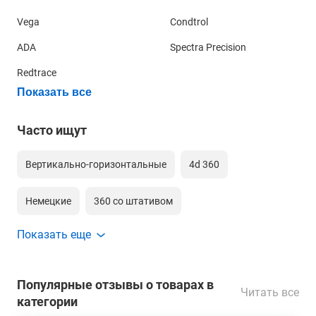
Vega
Condtrol
ADA
Spectra Precision
Redtrace
Показать все
Часто ищут
Вертикально-горизонтальные
4d 360
Немецкие
360 со штативом
Показать еще
360 градусов 4д зеленый луч
Для гипсокартона
Для обоев
360 для дома
Недорогие
Популярные отзывы о товарах в
Читать все
категории
16 лучей
3d 360