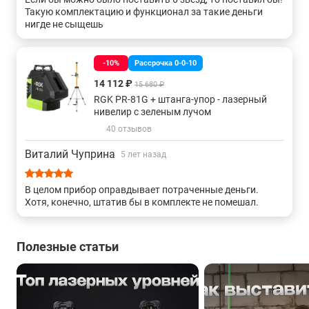
Такую комплектацию и функционал за такие деньги
нигде не сыщешь
Свыше 300 метров
360 для стен
-10%
Рассрочка 0-0-10
360 с красным лучом
С отвесом недорогие
14 112 ₽
15 680 ₽
RGK PR-81G + штанга-упор - лазерный
360 отвес
Отвес для дома
Отвес для улицы
нивелир с зеленым лучом
40 отзывов
Построители наклонных плоскостей
Виталий Чуприна
5 лет назад
3d 360 с зеленым лучом
3d отвес
3d для стен
В целом прибор оправдывает потраченные деньги.
Хотя, конечно, штатив бы в комплекте не помешал.
Линейно-точечные
С 1 плоскостью
Полезные статьи
С 2 плоскостями
С 3 плоскостями
С 4 плоскостями
Strong