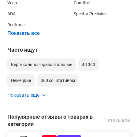
Vega
Condtrol
ADA
Spectra Precision
Redtrace
Показать все
Часто ищут
Вертикально-горизонтальные
4d 360
Немецкие
360 со штативом
Показать еще
360 градусов 4д зеленый луч
Для гипсокартона
Для обоев
360 для дома
Недорогие
Популярные отзывы о товарах в
Читать все
категории
16 лучей
3d 360