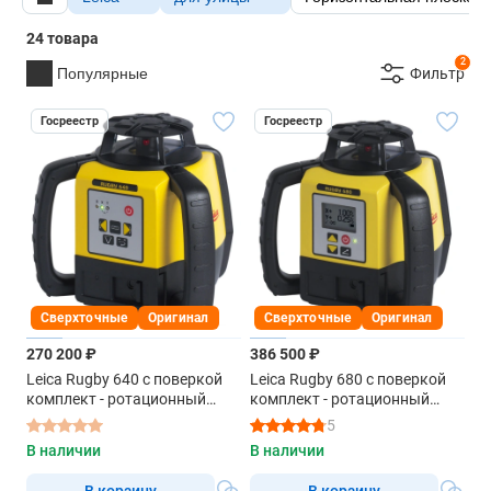
24 товара
2
Популярные
Фильтр
Госреестр
Госреестр
Сверхточные
Оригинал
Сверхточные
Оригинал
270 200 ₽
386 500 ₽
Leica Rugby 640 с поверкой
Leica Rugby 680 с поверкой
комплект - ротационный
комплект - ротационный
нивелир с красным лучом
нивелир с красным лучом
5
В наличии
В наличии
В корзину
В корзину