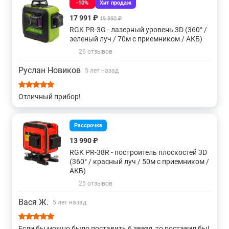
-10%
Хит продаж
Зеленые самовыравнивающиеся
360 градусов
17 991 ₽
19 990 ₽
RGK PR-3G - лазерный уровень 3D (360° /
Для стройки
Для потолков
90 градусов
зеленый луч / 70м с приемником / АКБ)
26 отзывов
Gll 3
Аккумуляторные
На батарейках
Руслан Новиков
5 лет назад
Gll 3-80
Gll 2
Для фундаментов
Отличный прибор!
3d 360 градусов
5 линий
Gcl 2
С отвесом
Рассрочка
13 990 ₽
С красным лучом
Sp
Gcl 2-15
Gll 2-20
RGK PR-38R - построитель плоскостей 3D
(360° / красный луч / 50м с приемником /
АКБ)
Gll 2-10
3d с зеленым лучом
Gll 2-15
Gll 2-50
25 отзывов
Gll 2-80
Gll 5
Ротационные grl 300
Вася Ж.
5 лет назад
От 100 до 300 метров
До 100 метров
Если бы можно было поставить 6 звезд, то поставил бы!