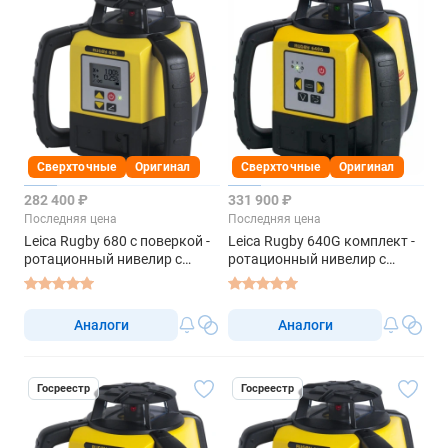
Сверхточные
Оригинал
Сверхточные
Оригинал
282 400 ₽
331 900 ₽
Последняя цена
Последняя цена
Leica Rugby 680 с поверкой -
Leica Rugby 640G комплект -
ротационный нивелир с
ротационный нивелир с
красным лучом
зелёным лучом
Аналоги
Аналоги
Госреестр
Госреестр