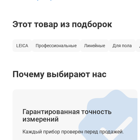
Цвет лазерного луча
Этот товар из подборок
Тип компенсатора
Система автоматического выравнивания (Диапазон
компенсатора)
LEICA
Профессиональные
Линейные
Для пола
Лазерный отвес (Точка отвеса)
Построение наклонных линий
Почему выбирают нас
Крепление на штатив
Элементы питания
Гарантированная точность
Время автономной работы
измерений
Класс лазера
Каждый прибор проверен перед продажей.
Длина волны