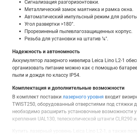
Сигнализация разгоризонтовки.
Металлический замок маятника и рамка окна.
Автоматический импульсный режим для работы
Угол развертки >180°.
Прорезиненый пылевлагозащищенных корпус.
Резьба для установки на штатив ¼″.
Надежность и автономность
Аккумулятор лазерного нивелира Leica Lino L2-1 обе
организовать питание можно как с помощью батареек
пыли и дождя по классу IP54.
Комплектация и дополнительные возможности
В комплект поставки
лазерного уровня
входит визирн
TWIST250, оборудованный отверстиями под стяжки дл
необходимо расширить установочные возможности ус
крепления UAL130, телескопической штанги CLR290 
Купить лазерный уровень Leica Lino L2-1, а также п