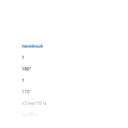
магазине
, связавшись с нами по телефону или
атной связи или воспользовавшись чатом с онлайн-
линейный
1
180°
1
170°
±2 мм/10 м
до 25 м
до 80 м