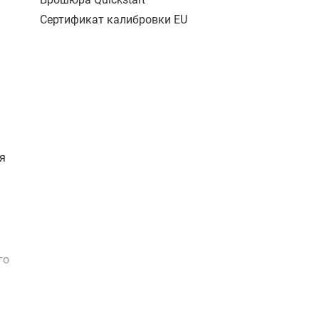
Сертификат калибровки EU
я
го