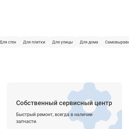
красный
маятниковый
 работы
± 4°
Для стен
Для плитки
Для улицы
Для дома
Самовырав
нет
есть
1/4" (с переходником 5/8")
Li-Ion аккумулятор
до 26 ч - 2 луча (Li-Ion аккумулятор)
до 44 ч - 1 луч (Li-Ion аккумулятор)
Собственный сервисный центр
2
Быстрый ремонт, всегда в наличии
запчасти.
635 нм