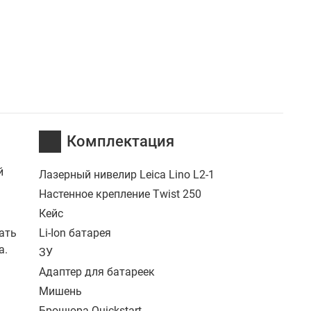
Комплектация
й
Лазерный нивелир Leica Lino L2-1
Настенное крепление Twist 250
Кейс
ать
Li-Ion батарея
а.
ЗУ
Адаптер для батареек
Мишень
Брошюра Quickstart