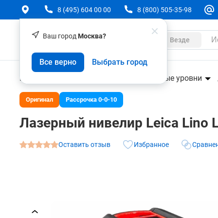
8 (495) 604 00 00
8 (800) 505-35-98
Ваш город
Москва?
Каталог
Везде
Лазерный нивелир Leica Lino L2-1
Все верно
Выбрать город
О товаре
Характеристики
Аксессуары
Геодезическое оборудование
Лазерные уровни
Оригинал
Рассрочка 0-0-10
Лазерный нивелир Leica Lino 
Оставить отзыв
Избранное
Сравне