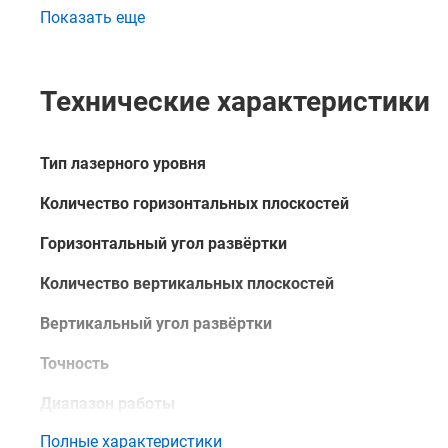
преимуществах данного изделия вы можете в нашем
Показать еще
непосредственно через сайт – с помощью формы обр
консультантом.
Технические характеристики
Тип лазерного уровня
Количество горизонтальных плоскостей
Горизонтальный угол развёртки
Количество вертикальных плоскостей
Вертикальный угол развёртки
Точность
Диапазон работы
Полные характеристики
Диапазон работы с приёмником