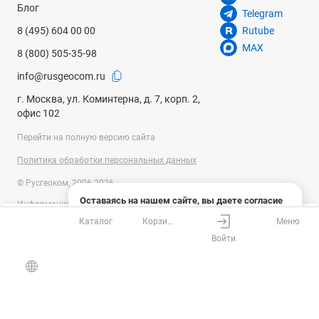
Блог
Telegram
8 (495) 604 00 00
Rutube
MAX
8 (800) 505-35-98
info@rusgeocom.ru
г. Москва, ул. Коминтерна, д. 7, корп. 2,
офис 102
Перейти на полную версию сайта
Политика обработки персональных данных
© Русгеоком, 2006-2026
Оставаясь на нашем сайте, вы даете согласие
Информация на сайте носит справочный характер и не является
на использование файлов cookies и сбор данных
публичной офертой, определяемой положениями Статьи 437
Каталог
Корзина
Меню
системами веб-аналитики
Ваш город
Москва?
Гражданского кодекса Российской Федерации. Технические
Войти
параметры (спецификация) и комплект поставки товара могут быть
Понятно
Узнать подробнее
изменены производителем без предварительного уведомления.
Все верно
Выбрать город
Уточняйте информацию у наших менеджеров.