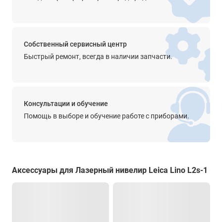
Время автономной работы
до 8 ч - 2 луча (3 x 1,5 В (AA))
до 13 ч - 1 луч (3 x 1,5 В (AA))
Собственный сервисный центр
Быстрый ремонт, всегда в наличии запчасти.
Класс лазера
2
Длина волны
635 нм
Консультации и обучение
Помощь в выборе и обучение работе с приборами.
Мощность
< 1 мВт
Индикация
звуковая/визуальная (свет)
Аксессуары для Лазерный нивелир Leica Lino L2s-1
Степень защиты от пыли и влаги
IP54
Диапазон рабочей температуры