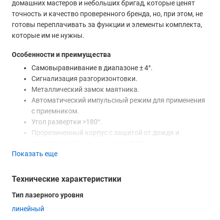
домашних мастеров и небольших бригад, которые ценят
точность и качество проверенного бренда, но, при этом, не
готовы переплачивать за функции и элементы комплекта,
которые им не нужны.
Особенности и преимущества
Самовыравнивание в диапазоне ± 4°.
Сигнализация разгоризонтовки.
Металлический замок маятника.
Автоматический импульсный режим для применения
с приемником.
Угол развертки >180°.
Прорезиненный корпус с защитой от дождя и
строительной пыли по классу IP54.
Показать еще
Автономность и вариативность
Лазерный нивелир Leica Lino L2s-1 питается от батареек
Технические характеристики
популярного формата “АА”, одного комплекта которых
Тип лазерного уровня
хватает на 13 часов непрерывной работы.
линейный
Монтаж на штатив посредством встроенной резьбовой