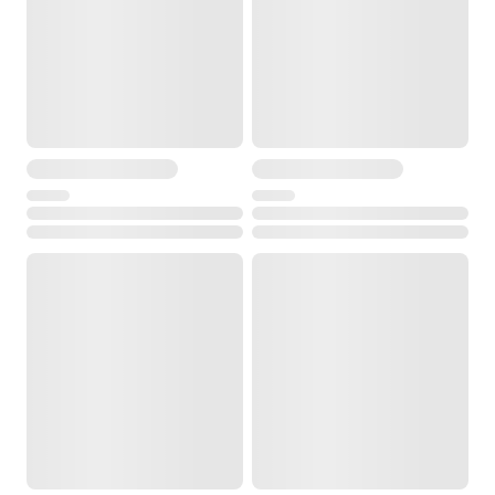
от -10° до +50°С
Температура хранения
от -25° до +70°С
Размеры
110 x 60 x 100 мм
Вес
0.53 кг