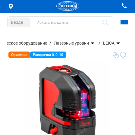
Везде
зическое оборудование
Лазерные уровни
LEICA
Оригинал
Рассрочка 0-0-10