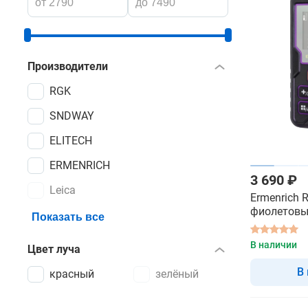
Производители
RGK
SNDWAY
ELITECH
ERMENRICH
3 690 ₽
Leica
Ermenrich 
фиолетовы
Показать все
дальномер
В наличии
Цвет луча
В
красный
зелёный