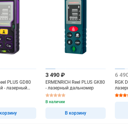
3 490 ₽
6 49
Reel PLUS GD80
ERMENRICH Reel PLUS GK80
RGK D
й - лазерный
- лазерный дальномер
лазер
красн
В наличии
 корзину
В корзину