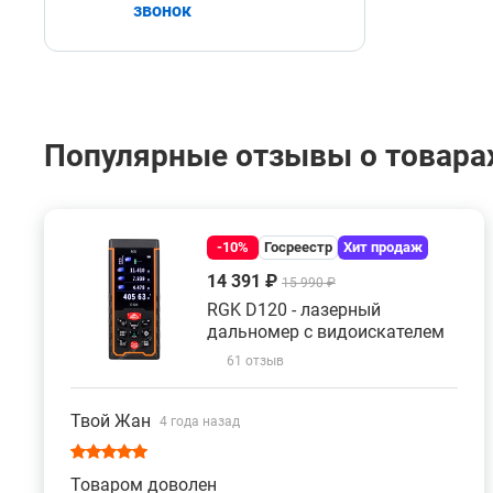
звонок
Популярные отзывы о товарах
-10%
Госреестр
Хит продаж
14 391 ₽
15 990 ₽
RGK D120 - лазерный
дальномер с видоискателем
61 отзыв
Твой Жан
4 года назад
Товаром доволен