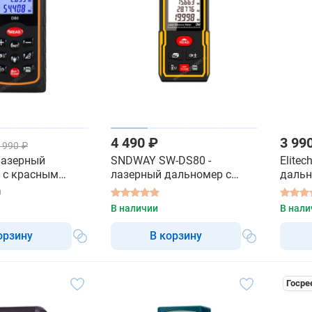
4 490 ₽
3 99
 990 ₽
лазерный
SNDWAY SW-DS80 -
Elitec
 с красным
лазерный дальномер с
даль
красным лучом
0
В наличии
В нали
орзину
В корзину
Госре