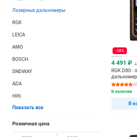
Лазерные дальномеры
RGK
LEICA
AMO
-10%
BOSCH
4 491 ₽
4
RGK D80 - 
SNDWAY
дальномер
лучом
ADA
2
В наличии
Hilti
В к
Показать все
Розничная цена