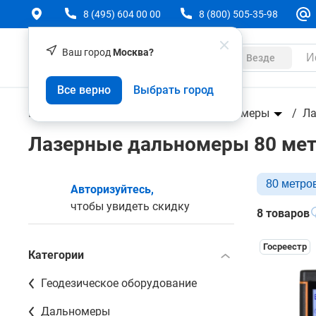
8 (495) 604 00 00
8 (800) 505-35-98
Ваш город
Москва?
Каталог
Везде
Все верно
Выбрать город
Геодезическое оборудование
Дальномеры
Ла
Лазерные дальномеры 80 ме
80 метро
Авторизуйтесь,
чтобы увидеть скидку
8 товаров
Госреестр
Категории
Геодезическое оборудование
Дальномеры