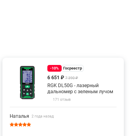
-10%
Госреестр
6 651 ₽
7 390 ₽
RGK DL50G - лазерный
дальномер с зеленым лучом
171 отзыв
Наталья
2 года назад