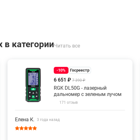
 в категории
Читать все
-10%
Госреестр
6 651 ₽
7 390 ₽
RGK DL50G - лазерный
дальномер с зеленым лучом
171 отзыв
Елена К.
3 года назад