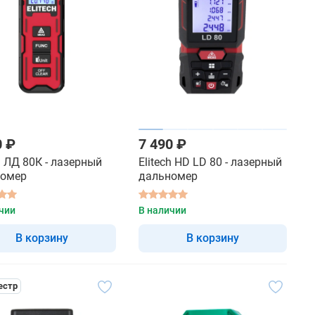
0 ₽
7 490 ₽
h ЛД 80К - лазерный
Elitech HD LD 80 - лазерный
номер
дальномер
чии
В наличии
В корзину
В корзину
естр