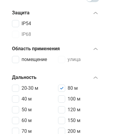
Защита
IP54
IP68
Область применения
помещение
улица
Дальность
20-30 м
80 м
40 м
100 м
50 м
120 м
60 м
150 м
70 м
200 м