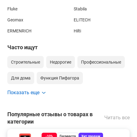
Fluke
Stabila
Geomax
ELITECH
ERMENRICH
Hilti
Часто ищут
Строительные
Недорогие
Профессиональные
Для дома
Функция Пифагора
Показать еще
Сложения и вычитания
200 метров
До 1000 метров
До 400 метров
Популярные отзывы о товарах в
Читать все
категории
С зеленым лучом
С bluetooth
На 100 метров
-10%
Госреестр
Хит продаж