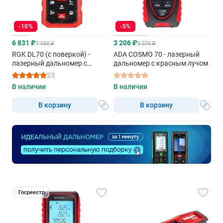
-10%
-5%
6 831 ₽
3 206 ₽
7 590 ₽
3 375 ₽
RGK DL70 (с поверкой) -
ADA COSMO 70 - лазерный
лазерный дальномер с
дальномер с красным лучом
красным лучом
23
В наличии
В наличии
В корзину
В корзину
Госреестр