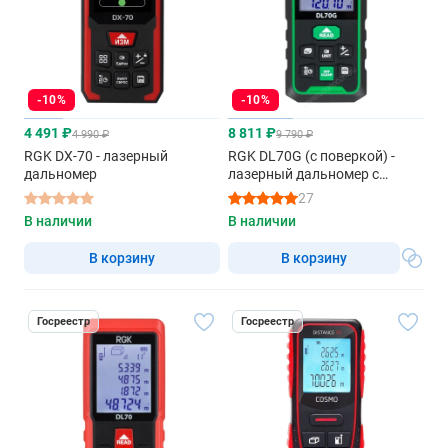
-10%
-10%
4 491 ₽
8 811 ₽
4 990 ₽
9 790 ₽
RGK DX-70 - лазерный
RGK DL70G (с поверкой) -
дальномер
лазерный дальномер с
зеленым лучом
27
В наличии
В наличии
В корзину
В корзину
Госреестр
Госреестр