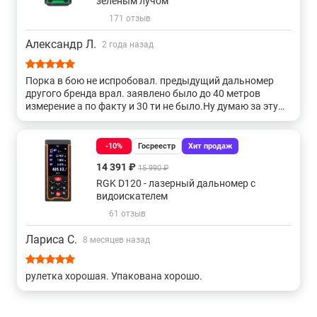
зеленым лучом
171 отзыв
Александр Л.
2 года назад
Порка в бою не испробовал. предыдущий дальномер
другого бренда врал. заявлено было до 40 метров
измерение а по факту и 30 ти не было.Ну думаю за эту
сумму должен быть достойный результат .Если не так
,то сразу покажу все косяки на моем ютуб канале
.Лешкунов PRO ремонт.
-10%
Госреестр
Хит продаж
14 391 ₽
15 990 ₽
RGK D120 - лазерный дальномер с
видоискателем
61 отзыв
Лариса С.
8 месяцев назад
рулетка хорошая. Упакована хорошо.