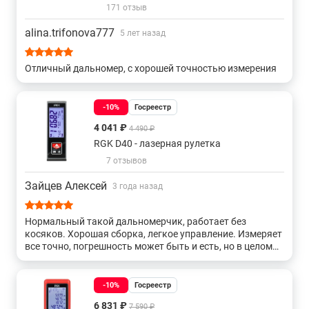
171 отзыв
150-300 метров
Уклономер 150-300 метров
alina.trifonova777
5 лет назад
С визиром 150-300 м
На 50 метров
60 метров
Отличный дальномер, с хорошей точностью измерения
70 метров
80 метров
-10%
Госреестр
4 041 ₽
4 490 ₽
С угломером (уклономером)
С уровнем
RGK D40 - лазерная рулетка
7 отзывов
Фазовые
IP54
Зайцев Алексей
3 года назад
Нормальный такой дальномерчик, работает без
косяков. Хорошая сборка, легкое управление. Измеряет
все точно, погрешность может быть и есть, но в целом
общую картину не искажает. Для ремонта просто
идеальный вариант, да и кошка от этого прибора в
восторге. Цена тоже радует
-10%
Госреестр
6 831 ₽
7 590 ₽