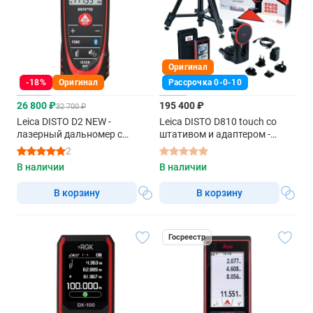
Оригинал
-18%
Оригинал
Рассрочка 0-0-10
26 800 ₽
195 400 ₽
32 700 ₽
Leica DISTO D2 NEW -
Leica DISTO D810 touch со
лазерный дальномер с
штативом и адаптером -
красным лучом
комплект
2
В наличии
В наличии
В корзину
В корзину
Госреестр