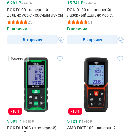
6 291 ₽
15 741 ₽
6 990 ₽
17 490 ₽
RGK D100 - лазерный
RGK D120 (с поверкой) -
дальномер с красным лучом
лазерный дальномер с
видоискателем
25
61
В наличии
В наличии
В корзину
В корзину
Госреестр
-10%
-10%
9 801 ₽
5 121 ₽
10 890 ₽
5 690 ₽
RGK DL100G (с поверкой) -
AMO DIST 100 - лазерный