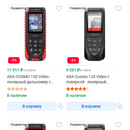
Госреестр
Госреестр
-5%
-5%
11 911 ₽
9 251 ₽
12 538 ₽
9 738 ₽
ADA COSMO 150 Video -
ADA Cosmo 120 Video с
лазерный дальномер с
поверкой - лазерный
красным лучом
дальномер с красным лучом
1
В наличии
В наличии
В корзину
В корзину
Госреестр
Госреестр