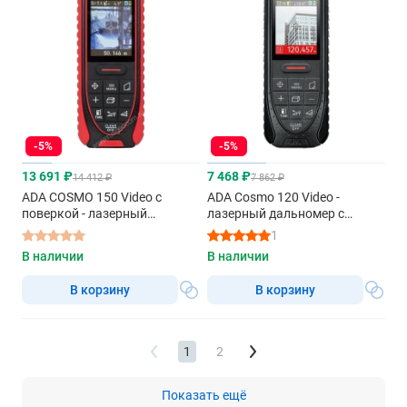
-5%
-5%
13 691 ₽
7 468 ₽
14 412 ₽
7 862 ₽
ADA COSMO 150 Video с
ADA Cosmo 120 Video -
поверкой - лазерный
лазерный дальномер с
дальномер с красным лучом
красным лучом
1
В наличии
В наличии
В корзину
В корзину
1
2
Показать ещё