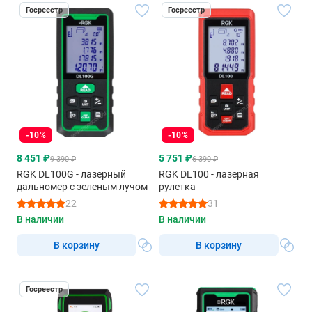
Госреестр
Госреестр
-10%
-10%
8 451 ₽
5 751 ₽
9 390 ₽
6 390 ₽
RGK DL100G - лазерный
RGK DL100 - лазерная
дальномер с зеленым лучом
рулетка
22
31
В наличии
В наличии
В корзину
В корзину
Госреестр