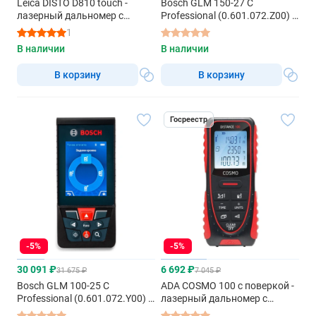
Leica DISTO D810 touch -
Bosch GLM 150-27 C
лазерный дальномер с
Professional (0.601.072.Z00) -
красным лучом
лазерный дальномер с
1
красным лучом
В наличии
В наличии
В корзину
В корзину
Госреестр
-5%
-5%
30 091 ₽
6 692 ₽
31 675 ₽
7 045 ₽
Bosch GLM 100-25 C
ADA COSMO 100 с поверкой -
Professional (0.601.072.Y00) -
лазерный дальномер с
лазерный дальномер
красным лучом