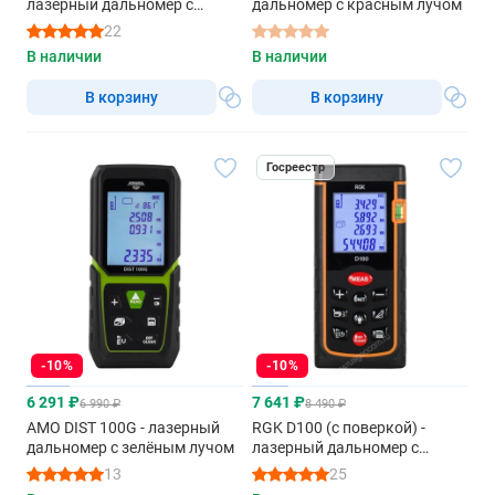
лазерный дальномер с
дальномер с красным лучом
зеленым лучом
22
В наличии
В наличии
В корзину
В корзину
Госреестр
-10%
-10%
6 291 ₽
7 641 ₽
6 990 ₽
8 490 ₽
AMO DIST 100G - лазерный
RGK D100 (с поверкой) -
дальномер с зелёным лучом
лазерный дальномер с
красным лучом
13
25