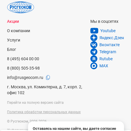
Акции
Мы в соцсетях
О компании
Youtube
Яндекс.Дзен
Услуги
Вконтакте
Блог
Telegram
8 (495) 604 00 00
Rutube
MAX
8 (800) 505-35-98
info@rusgeocom.ru
г. Москва, ул. Коминтерна, д. 7, корп. 2,
офис 102
Перейти на полную версию сайта
Политика обработки персональных данных
© Русгеоком, 2006-2026
Оставаясь на нашем сайте, вы даете согласие
Информация на сайте носит справочный характер и не является