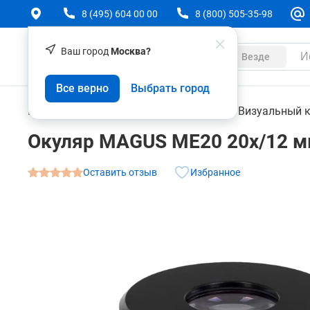
8 (495) 604 00 00
8 (800) 505-35-98
Ваш город
Москва?
Каталог
Везде
Окуляр MAGUS ME20 20х/12 мм (D 30 мм)
Все верно
Выбрать город
О товаре
Характеристики
Контрольно-измерительные приборы
Визуальный 
Окуляр MAGUS ME20 20х/12 мм
Оставить отзыв
Избранное