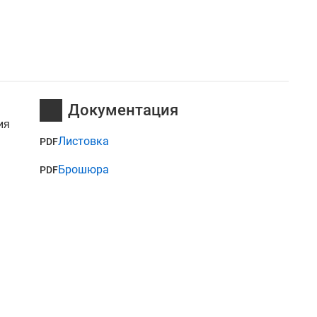
Документация
ия
Листовка
PDF
Брошюра
PDF