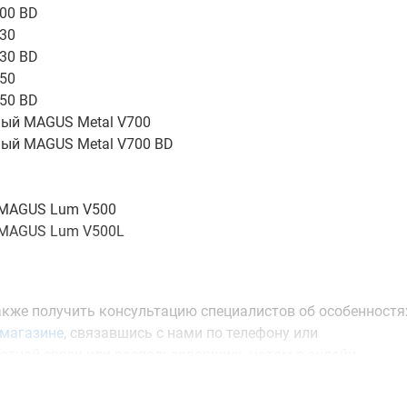
00 BD
30
30 BD
50
50 BD
ый MAGUS Metal V700
ый MAGUS Metal V700 BD
 MAGUS Lum V500
 MAGUS Lum V500L
акже получить консультацию специалистов об особенностя
магазине
, связавшись с нами по телефону или
атной связи или воспользовавшись чатом с онлайн-