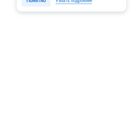
Понятно
Узнать подробнее
Связаться с нами
Мы в соцсетях
Контакты
Youtube
8 (495) 604 00 00
Яндекс.Дзен
8 (800) 505-35-98
Вконтакте
info@rusgeocom.ru
Telegram
г. Москва, ул. Коминтерна,
д. 7, корп. 2, офис 102
Rutube
MAX