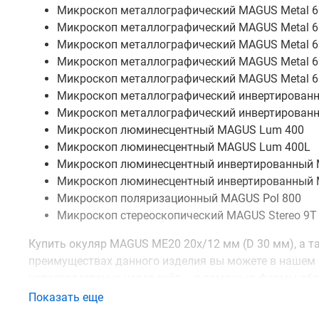
Микроскоп металлографический MAGUS Metal 6
Микроскоп металлографический MAGUS Metal 6
Микроскоп металлографический MAGUS Metal 6
Микроскоп металлографический MAGUS Metal 6
Микроскоп металлографический MAGUS Metal 6
Микроскоп металлографический инвертированн
Микроскоп металлографический инвертированн
Микроскоп люминесцентный MAGUS Lum 400
Микроскоп люминесцентный MAGUS Lum 400L
Микроскоп люминесцентный инвертированный
Микроскоп люминесцентный инвертированный
Микроскоп поляризационный MAGUS Pol 800
Микроскоп стереоскопический MAGUS Stereo 9T
Купить окуляр MAGUS ME20 20х/12 мм (D 30 мм), а т
преимуществах данного изделия вы можете в нашем
непосредственно через сайт – с помощью формы обр
консультантом.
Показать еще