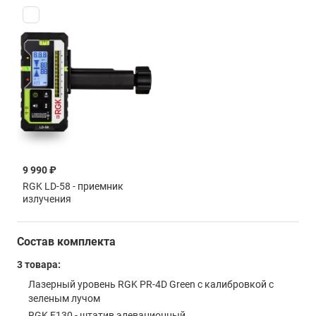
9 990 ₽
RGK LD-58 - приемник
излучения
Состав комплекта
3 товара:
Лазерный уровень RGK PR-4D Green с калибровкой с
зеленым лучом
RGK F130 - штатив элевационный