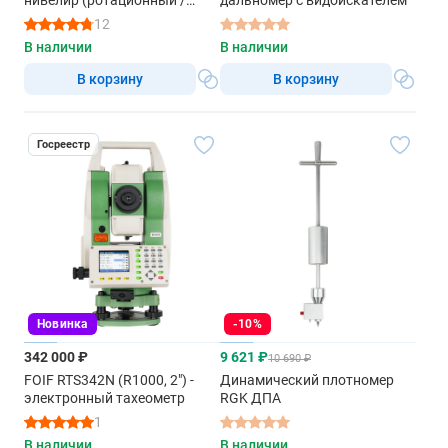
нивелир (ротационный /
дальномер с видоискателем
красный луч / 900м с
12
приемником / АКБ)
В наличии
В наличии
В корзину
В корзину
Госреестр
Новинка
-10%
342 000 ₽
9 621 ₽
10 690 ₽
FOIF RTS342N (R1000, 2") -
Динамический плотномер
электронный тахеометр
RGK ДПА
1
В наличии
В наличии