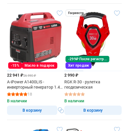
Госреестр
-299₽ После регистрации
-15%
Масло в подарок
Хит продаж
22 941 ₽
2 990 ₽
26 990 ₽
A-iPower A1400LIS -
RGK R-30 - рулетка
инверторный генератор 1.4
геодезическая
квт
18
В наличии
В наличии
В корзину
В корзину