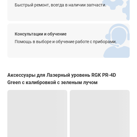
Быстрый ремонт, всегда в наличии запчасти.
Степень защиты от пыли и влаги
IP54
Диапазон рабочей температуры
Консультации и обучение
от -15° до +50°С
Помощь в выборе и обучение работе с приборами.
Температура хранения
от 0° до +40°С
Размеры
Аксессуары для Лазерный уровень RGK PR-4D
150 х 87 х 128 мм
Green с калибровкой с зеленым лучом
Вес
0.7 кг