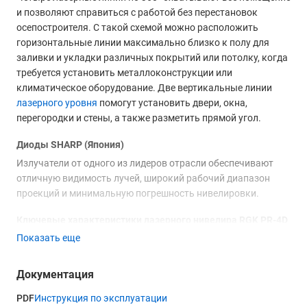
и позволяют справиться с работой без перестановок
осепостроителя. С такой схемой можно расположить
горизонтальные линии максимально близко к полу для
заливки и укладки различных покрытий или потолку, когда
требуется установить металлоконструкции или
климатическое оборудование. Две вертикальные линии
лазерного уровня
помогут установить двери, окна,
перегородки и стены, а также разметить прямой угол.
Диоды SHARP (Япония)
Излучатели от одного из лидеров отрасли обеспечивают
отличную видимость лучей, широкий рабочий диапазон
проекций и минимальную погрешность нивелировки.
Ключевые характеристики лазерного нивелира RGK PR-4D
GREEN
Показать еще
Дальность до 20 на глаз и до 70 м при использовании
приемника.
Документация
Погрешность линий ±0.2 мм/1 м.
Время бесперебойной работы до 18 часов.
PDF
Инструкция по эксплуатации