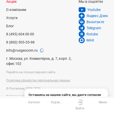
Акции
Мы в соцсетях
О компании
Youtube
Яндекс.Дзен
Услуги
Вконтакте
Блог
Telegram
8 (495) 604 00 00
Rutube
MAX
8 (800) 505-35-98
info@rusgeocom.ru
г. Москва, ул. Коминтерна, д. 7, корп. 2,
офис 102
Перейти на полную версию сайта
Политика обработки персональных данных
© Русгеоком, 2006-2026
Оставаясь на нашем сайте, вы даете согласие
Информация на сайте носит справочный характер и не является
на использование файлов cookies и сбор данных
публичной офертой, определяемой положениями Статьи 437
Каталог
Корзина
Меню
системами веб-аналитики
Ваш город
Москва?
Гражданского кодекса Российской Федерации. Технические
Войти
параметры (спецификация) и комплект поставки товара могут быть