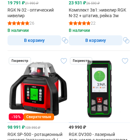
19 791 ₽
23 931 ₽
21 990 ₽
26 590 ₽
RGK N-32 - оптический
Комплект 3в1: нивелир RGK
нивелир
N-32 + штатив, рейка 3м
26
22
В наличии
В наличии
В корзину
В корзину
Госреестр
Госреестр
-10%
Сверхточные
98 991 ₽
49 990 ₽
109 990 ₽
RGK SP-500 - ротационный
RGK DV300 - лазерный