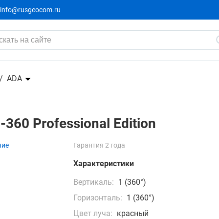
info@rusgeocom.ru
Edition
8 206 ₽
8 638 ₽
-432₽
ADA
60 Professional Edition
ние
Гарантия 2 года
Характеристики
Вертикаль:
1 (360°)
Горизонталь:
1 (360°)
Цвет луча:
красный