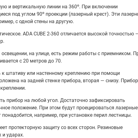
ую и вертикальную линии на 360º. При включении
ся под углом 90º проекции (лазерный крест). Эти лазер
имер, с одной стены на другую.
ическое. ADA CUBE 2-360 отличается высокой точностью 
р.
 освещении, на улице, есть режим работы с приемником. П
вается с 20 метров до 70.
 к штативу или настенному креплению при помощи
ложена на задней стенке прибора, вторая — снизу. Прибор
 креплении.
ть прибор на любой угол. Достаточно зафиксировать
ное положение. При этом будут проецироваться лазерные
понадобится, например, при установке перил лестницы.
еет протекторную защиту со всех сторон. Резиновые
 и ударах.