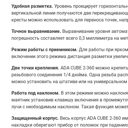
Удобная разметка.
Уровень проецирует горизонтальн
вертикальной линии получаются две перекрещивающие
кресты можно использовать для переноса точек, напр
Точное выравнивание.
Выравнивание уровня автомат
погрешность составляет всего 0,3 миллиметра на мет
Режим работы с приемником.
Для работы при ярком
включении этого режима дистанция разметки увеличи
Две точки крепления.
ADA CUBE 2-360 можно крепить
резьбового соединения 1/4 дюйма. Одна резьба распо
можно установить на штативе или на универсальном
Работа под наклоном.
В этом режиме можно наклоня
маятник установив клавишу включения в промежуточ
лучи с необходимым наклоном. Такая функция может 
Защищенный корпус.
Весь корпус ADA CUBE 2-360 им
накладки оберегают прибор от поломок при падениях