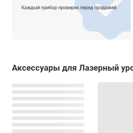
Длина волны
Каждый прибор проверен перед продажей.
Мощность
Индикация
Степень защиты от пыли и влаги
Диапазон рабочей температуры
Температура хранения
Аксессуары для Лазерный уров
Размеры
Вес