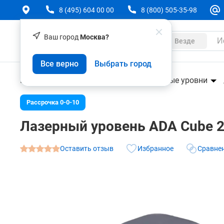
8 (495) 604 00 00
8 (800) 505-35-98
Ваш город
Москва?
Каталог
Везде
Лазерный уровень ADA Cube 2-360 Professional 
Все верно
Выбрать город
Комплекты
О товаре
Характеристики
Аксессуары
Геодезическое оборудование
Лазерные уровни
Рассрочка 0-0-10
Лазерный уровень ADA Cube 2-3
Оставить отзыв
Избранное
Сравне