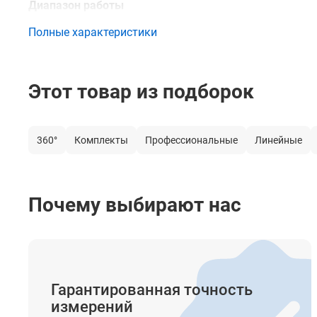
Диапазон работы
Полные характеристики
Диапазон работы с приёмником
Цвет лазерного луча
Этот товар из подборок
Тип компенсатора
Система автоматического выравнивания (Диапазон
компенсатора)
360°
Комплекты
Профессиональные
Линейные
Лазерный отвес (Точка отвеса)
Построение наклонных линий
Почему выбирают нас
Крепление на штатив
Элементы питания
Время автономной работы
Гарантированная точность
Класс лазера
измерений