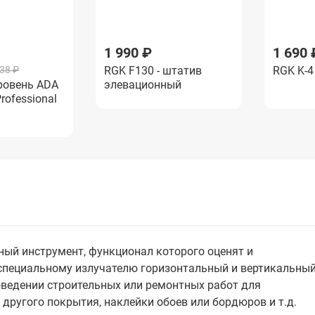
₽
1 990 ₽
1 190 ₽
690 ₽
1 690 
0 - штатив
638 ₽
RGK F130 - штатив
RGK K-2 - кронштейн
AMO T50 - 
RGK K-4
ровень ADA
ионный
элевационный
магнитный
элевационн
rofessional
ный инструмент, функционал которого оценят и
 специальному излучателю горизонтальный и вертикальны
роведении строительных или ремонтных работ для
другого покрытия, наклейки обоев или бордюров и т.д.