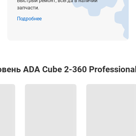
Быстрый ремонт, всегда в наличии
635 нм
запчасти.
< 1 мВт
Подробнее
звуковая/визуальная (свет)
IP54
от -5° до +45°С
от -20° до +60°С
ень ADA Cube 2-360 Professional 
95 x 95 x 65 мм
0.39 кг