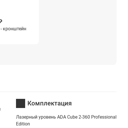
₽
1 990 ₽
1 190 ₽
1 190 ₽
790 ₽
штатив
 - кронштейн
AMO T150 - штатив
RGK K-1 - кронштейн
AMO T120 - шта
RGK K-3 - тр
ый
трехсекционный
магнитный
элевационный
Комплектация
й
Лазерный уровень ADA Cube 2-360 Professional
Edition