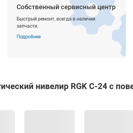
Собственный сервисный центр
IPX6
Быстрый ремонт, всегда в наличии
от -20° до +50°С
запчасти.
от -40° до +60°С
Подробнее
220 x 140 x 150 мм
1.3 кг
ический нивелир RGK C-24 с пове