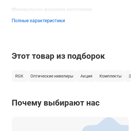
Минимальное фокусное расстояние
Полные характеристики
Коэффициент дальномера
Постоянная поправка дальномера
Длина зрительной трубы
Этот товар из подборок
Изображение
Просветленная оптика
RGK
Оптические нивелиры
Акция
Комплекты
2
Диапазон работы компенсатора
Точность компенсатора
Почему выбирают нас
Крепление на штатив
Прочее