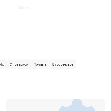
0.6 м
100
0
215 мм
прямое
-
4х
С поверкой
Точные
В госреестре
±15'
-
есть
диапазон показаний горизонтальных углов - от 0
360
цена деления горизонтального круга - 1°