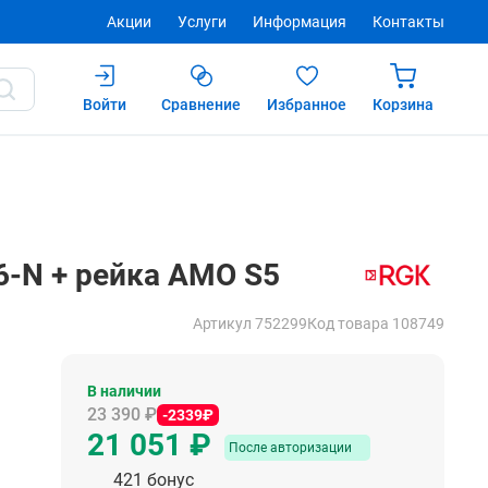
Акции
Услуги
Информация
Контакты
Войти
Сравнение
Избранное
Корзина
Купить
После авторизации
6-N + рейка AMO S5
Артикул 752299
Код товара 108749
В наличии
23 390 ₽
-2339₽
21 051 ₽
После авторизации
421 бонус