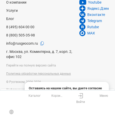
О компании
Youtube
Яндекс.Дзен
Услуги
Вконтакте
Блог
Telegram
8 (495) 604 00 00
Rutube
MAX
8 (800) 505-35-98
info@rusgeocom.ru
г. Москва, ул. Коминтерна, д. 7, корп. 2,
офис 102
Перейти на полную версию сайта
Политика обработки персональных данных
© Русгеоком, 2006-2026
Оставаясь на нашем сайте, вы даете согласие
Информация на сайте носит справочный характер и не является
на использование файлов cookies и сбор данных
публичной офертой, определяемой положениями Статьи 437
Каталог
Корзина
Меню
системами веб-аналитики
Ваш город
Москва?
Гражданского кодекса Российской Федерации. Технические
Войти
параметры (спецификация) и комплект поставки товара могут быть
Понятно
Узнать подробнее
изменены производителем без предварительного уведомления.
Все верно
Выбрать город