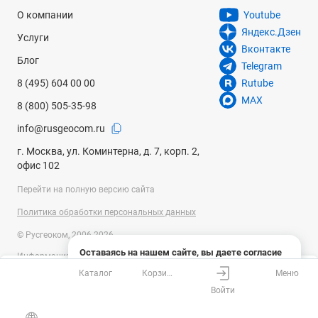
О компании
Youtube
Яндекс.Дзен
Услуги
Вконтакте
Блог
Telegram
8 (495) 604 00 00
Rutube
MAX
8 (800) 505-35-98
info@rusgeocom.ru
г. Москва, ул. Коминтерна, д. 7, корп. 2,
офис 102
Перейти на полную версию сайта
Политика обработки персональных данных
© Русгеоком, 2006-2026
Оставаясь на нашем сайте, вы даете согласие
Информация на сайте носит справочный характер и не является
на использование файлов cookies и сбор данных
публичной офертой, определяемой положениями Статьи 437
Каталог
Корзина
Меню
системами веб-аналитики
Ваш город
Москва?
Гражданского кодекса Российской Федерации. Технические
Войти
параметры (спецификация) и комплект поставки товара могут быть
Понятно
Узнать подробнее
изменены производителем без предварительного уведомления.