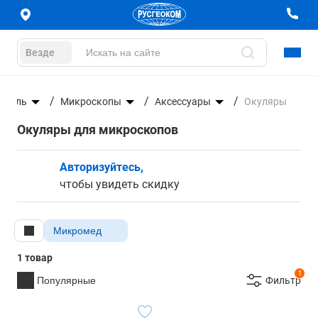
Везде
троль
Микроскопы
Аксессуары
Окуляры
Окуляры для микроскопов
Авторизуйтесь,
чтобы увидеть скидку
Микромед
1 товар
1
Популярные
Фильтр