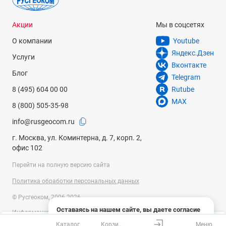
Акции
Мы в соцсетях
О компании
Youtube
Яндекс.Дзен
Услуги
Вконтакте
Блог
Telegram
8 (495) 604 00 00
Rutube
MAX
8 (800) 505-35-98
info@rusgeocom.ru
г. Москва, ул. Коминтерна, д. 7, корп. 2,
офис 102
Перейти на полную версию сайта
Политика обработки персональных данных
© Русгеоком, 2006-2026
Оставаясь на нашем сайте, вы даете согласие
Информация на сайте носит справочный характер и не является
на использование файлов cookies и сбор данных
публичной офертой, определяемой положениями Статьи 437
Каталог
Корзина
Меню