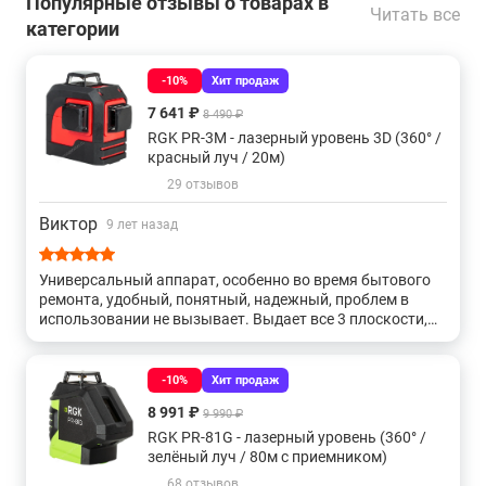
Популярные отзывы о товарах в
Читать все
категории
16 лучей
3d 360
-10%
Хит продаж
Зеленые самовыравнивающиеся
360 градусов
7 641 ₽
8 490 ₽
RGK PR-3M - лазерный уровень 3D (360° /
Для стройки
Для потолков
90 градусов
красный луч / 20м)
29 отзывов
Gll 3
Аккумуляторные
На батарейках
Виктор
9 лет назад
Gll 3-80
Gll 2
Для фундаментов
Универсальный аппарат, особенно во время бытового
ремонта, удобный, понятный, надежный, проблем в
использовании не вызывает. Выдает все 3 плоскости,
3d 360 градусов
5 линий
Gcl 2
С отвесом
яркий лазер, дешевле аналогов.
-10%
Хит продаж
С красным лучом
Sp
Gcl 2-15
Gll 2-20
8 991 ₽
9 990 ₽
RGK PR-81G - лазерный уровень (360° /
Gll 2-10
3d с зеленым лучом
Gll 2-15
Gll 2-50
зелёный луч / 80м с приемником)
68 отзывов