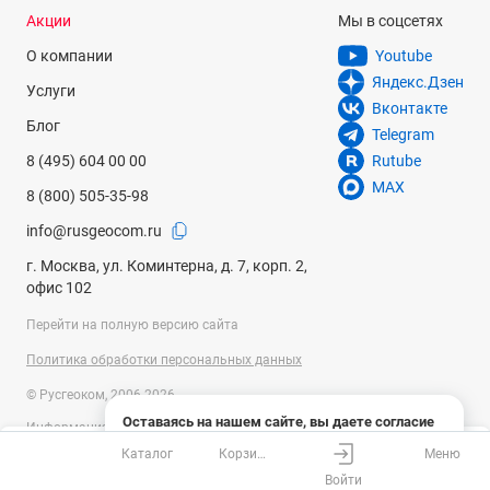
Акции
Мы в соцсетях
О компании
Youtube
Яндекс.Дзен
Услуги
Вконтакте
Блог
Telegram
8 (495) 604 00 00
Rutube
MAX
8 (800) 505-35-98
info@rusgeocom.ru
г. Москва, ул. Коминтерна, д. 7, корп. 2,
офис 102
Перейти на полную версию сайта
Политика обработки персональных данных
© Русгеоком, 2006-2026
Оставаясь на нашем сайте, вы даете согласие
Информация на сайте носит справочный характер и не является
на использование файлов cookies и сбор данных
публичной офертой, определяемой положениями Статьи 437
Каталог
Корзина
Меню
системами веб-аналитики
Ваш город
Москва?
Гражданского кодекса Российской Федерации. Технические
Войти