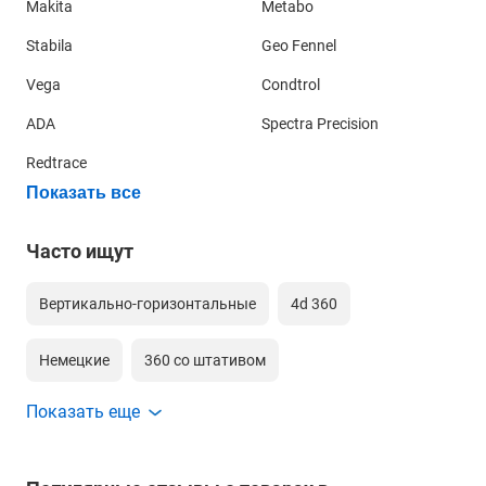
Makita
Metabo
Stabila
Geo Fennel
Vega
Condtrol
ADA
Spectra Precision
Redtrace
Показать все
Часто ищут
Вертикально-горизонтальные
4d 360
Немецкие
360 со штативом
Показать еще
360 градусов 4д зеленый луч
Для гипсокартона
Для обоев
360 для дома
Недорогие