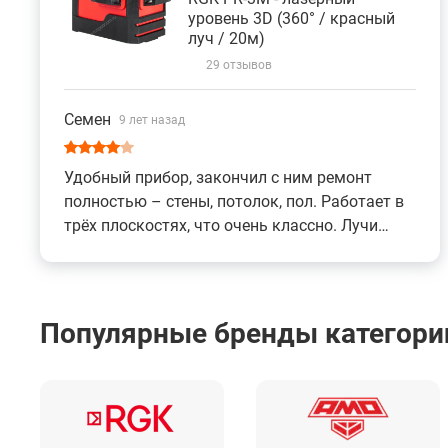
уровень 3D (360° / красный
луч / 20м)
29 отзывов
Семен
9 лет назад
Удобный прибор, закончил с ним ремонт
полностью – стены, потолок, пол. Работает в
трёх плоскостях, что очень классно. Лучи
яркие, тонкие, хорошо видны. По стоимости
выгодный, другой аппарат такой же
функциональности за такую цену точно не
найти. На даче, правда, не вышло поработать
Популярные бренды категории
– прибор на улице слабее, а с приёмником не
работает. Это единственный минус, но для
дома уровень незаменимый.