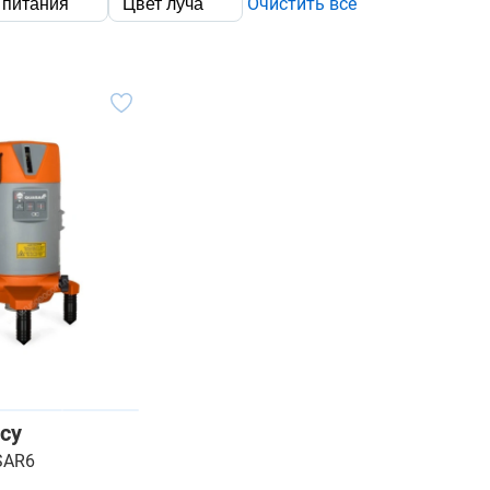
Очистить все
 питания
Цвет луча
су
SAR6