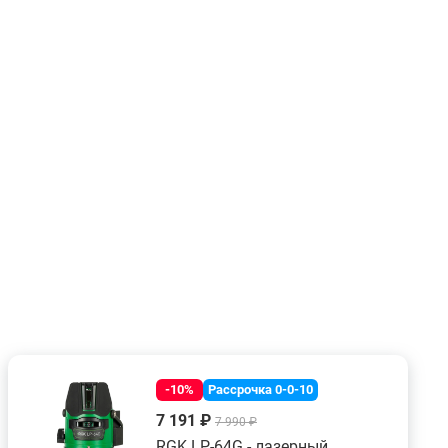
-10%
Рассрочка 0-0-10
7 191 ₽
7 990 ₽
RGK LP-64G - лазерный