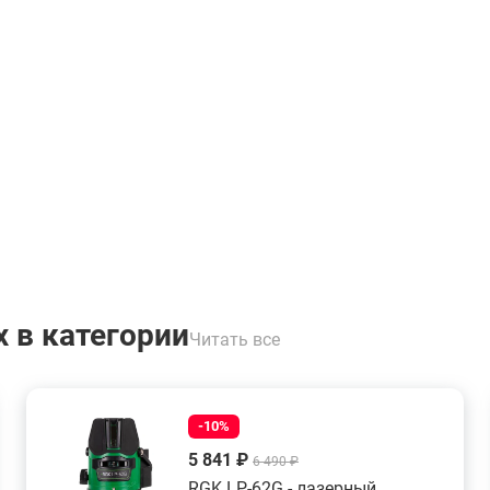
 в категории
Читать все
-10%
5 841 ₽
6 490 ₽
RGK LP-62G - лазерный