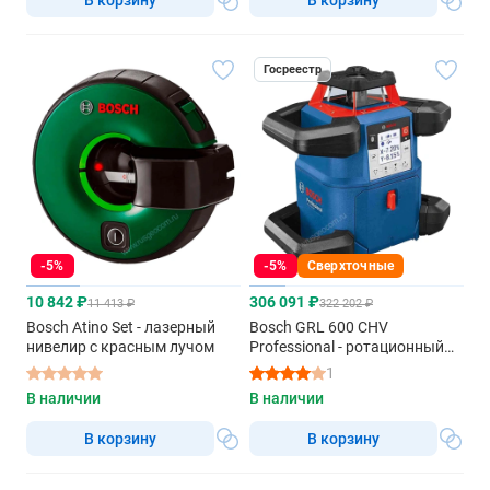
Госреестр
-5%
-5%
Сверхточные
10 842 ₽
306 091 ₽
11 413 ₽
322 202 ₽
Bosch Atino Set - лазерный
Bosch GRL 600 CHV
нивелир с красным лучом
Professional - ротационный
нивелир с красным лучом
1
В наличии
В наличии
В корзину
В корзину