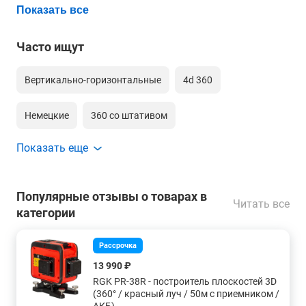
Показать все
Часто ищут
Вертикально-горизонтальные
4d 360
Немецкие
360 со штативом
Показать еще
360 градусов 4д зеленый луч
Для гипсокартона
Для обоев
360 для дома
Недорогие
Популярные отзывы о товарах в
Читать все
категории
16 лучей
3d 360
Рассрочка
Зеленые самовыравнивающиеся
360 градусов
13 990 ₽
RGK PR-38R - построитель плоскостей 3D
Для стройки
Для потолков
90 градусов
(360° / красный луч / 50м с приемником /