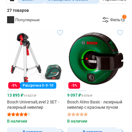
27 товаров
2
Популярные
Фильтр
-5%
Рассрочка 0-0-10
-5%
13 895 ₽
9 097 ₽
14 627 ₽
9 576 ₽
Bosch UniversalLevel 2 SET -
Bosch Atino Basic - лазерный
лазерный нивелир
нивелир с красным лучом
1
В наличии
В наличии
В корзину
В корзину