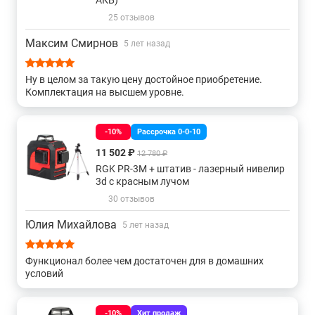
АКБ)
25 отзывов
Gll 3
Аккумуляторные
На батарейках
Максим Смирнов
5 лет назад
Gll 3-80
Gll 2
Для фундаментов
Ну в целом за такую цену достойное приобретение.
Комплектация на высшем уровне.
3d 360 градусов
5 линий
Gcl 2
С отвесом
-10%
Рассрочка 0-0-10
С красным лучом
Sp
Gcl 2-15
Gll 2-20
11 502 ₽
12 780 ₽
RGK PR-3M + штатив - лазерный нивелир
Gll 2-10
3d с зеленым лучом
Gll 2-15
Gll 2-50
3d с красным лучом
30 отзывов
Gll 2-80
Gll 5
Ротационные grl 300
Юлия Михайлова
5 лет назад
От 100 до 300 метров
До 100 метров
Функционал более чем достаточен для в домашних
условий
Свыше 300 метров
360 для стен
-10%
Хит продаж