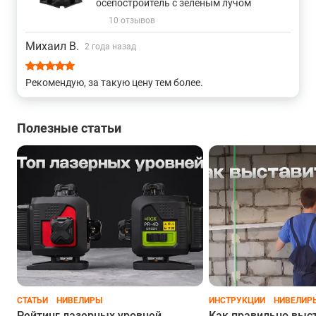
осепостроитель с зеленым лучом
10 отзывов
Построители наклонных плоскостей
Михаил В.
2 года назад
3d 360 с зеленым лучом
3d отвес
3d для стен
Рекомендую, за такую цену тем более.
Линейно-точечные
С 1 плоскостью
Полезные статьи
С 2 плоскостями
С 3 плоскостями
С 4 плоскостями
Strong
СТАТЬИ
НИВЕЛИРЫ
ИНСТРУКЦИИ
НИВЕЛИР
Рейтинг лазерных уровней
Как правильно выс