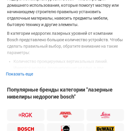
домашнего использования, которые помогут мастеру или
начинающему строителю правильно установить
отделочные материалы, навесить предметы мебели,
бытовую технику и другие элементы.
В категории недорогих лазерных уровней от компании
Bosch представлено большое количество устройств. Чтобы
сделать правильный выбор, обратите внимание на такие
параметры:
Количество проецируемых вертикальных линий.
Имеются модели, проецирующие не одну, а две
Показать еще
вертикальные линии, например,
Bosch GLL 3 X
Professional.
Наличие лазерного отвеса в нивелире
Bosch
Популярные бренды категории "лазерные
UniversalLevel 2
. Дополнительная точка, которая
нивелиры недорогие bosch"
отображается нивелиром, позволяет точнее
позиционировать его в помещении.
Возможность построения наклонных линий. Такие
нивелиры, как
Bosch PCL 10
имеют функцию блокировки
компенсатора для отображения на поверхностях линий