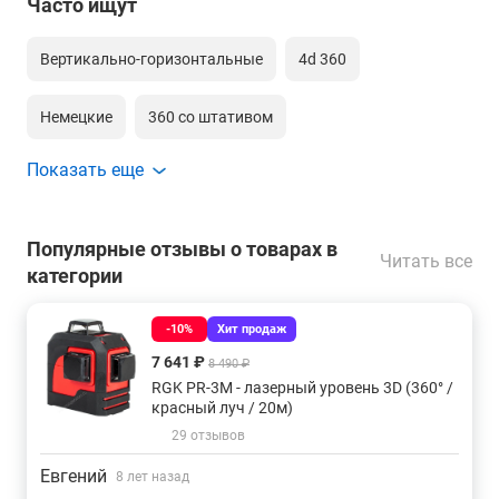
Часто ищут
Вертикально-горизонтальные
4d 360
Немецкие
360 со штативом
Показать еще
360 градусов 4д зеленый луч
Для гипсокартона
Для обоев
360 для дома
Недорогие
Популярные отзывы о товарах в
Читать все
категории
16 лучей
3d 360
-10%
Хит продаж
Зеленые самовыравнивающиеся
360 градусов
7 641 ₽
8 490 ₽
RGK PR-3M - лазерный уровень 3D (360° /
Для стройки
Для потолков
90 градусов
красный луч / 20м)
29 отзывов
Gll 3
Аккумуляторные
На батарейках
Евгений
8 лет назад