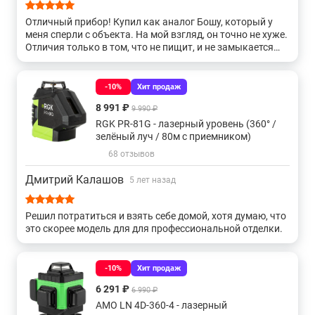
Gll 3-80
Gll 2
Для фундаментов
Отличный прибор! Купил как аналог Бошу, который у
меня сперли с объекта. На мой взгляд, он точно не хуже.
Отличия только в том, что не пищит, и не замыкается
3d 360 градусов
5 линий
Gcl 2
С отвесом
горящий луч. А по точности, проверял прям в
магазине(кому интересно спросите у менеджера как
проверить. К стати, мне еще скидку сделали на
-10%
Хит продаж
С красным лучом
Sp
Gcl 2-15
Gll 2-20
удивление на уже договоренную цену)) Вообщем очень
8 991 ₽
9 990 ₽
не пожалел за эту цену!
RGK PR-81G - лазерный уровень (360° /
Gll 2-10
3d с зеленым лучом
Gll 2-15
Gll 2-50
зелёный луч / 80м с приемником)
68 отзывов
Gll 2-80
Gll 5
Ротационные grl 300
Дмитрий Калашов
5 лет назад
От 100 до 300 метров
До 100 метров
Решил потратиться и взять себе домой, хотя думаю, что
это скорее модель для для профессиональной отделки.
Свыше 300 метров
360 для стен
-10%
Хит продаж
360 с красным лучом
С отвесом недорогие
6 291 ₽
6 990 ₽
AMO LN 4D-360-4 - лазерный
360 отвес
Отвес для дома
Отвес для улицы