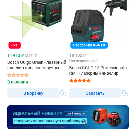
-5%
Рассрочка 0-0-10
11 413 ₽
18 102 ₽
12 014 ₽
Последняя цена
Bosch Quigo Green - лазерный
нивелир с зеленым лучом
Bosch GCL 2-15 Professional +
RM1 - лазерный нивелир
1
В наличии
В корзину
Заказать