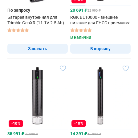
-10%
По запросу
20 691 ₽
22 990 ₽
Батарея внутренняя для
RGK BL10000 - внешнее
Trimble GeoXR (11.1V 2.5 Ah)
питание для ГНСС приемника
В наличии
Заказать
В корзину
-10%
-10%
35 991 ₽
14 391 ₽
39 990 ₽
15 990 ₽