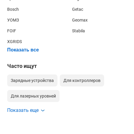
Bosch
Getac
УОМЗ
Geomax
FOIF
Stabila
XGRIDS
Показать все
Часто ищут
Зарядные устройства
Для контроллеров
Для лазерных уровней
Показать еще
Зарядные устройства для лазерных уровней
Для тахеометров