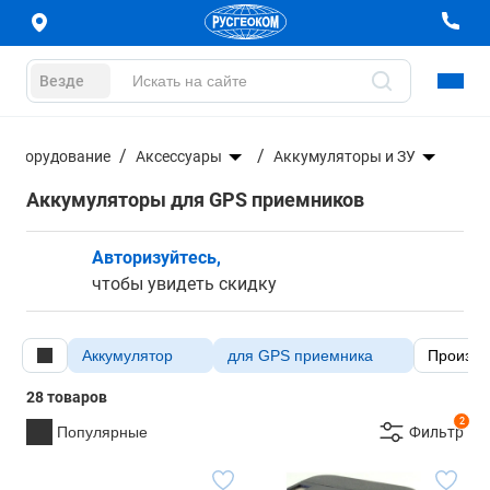
Везде
е оборудование
Аксессуары
Аккумуляторы и ЗУ
Аккумуляторы для GPS приемников
Авторизуйтесь,
чтобы увидеть скидку
Аккумулятор
для GPS приемника
Произво
28 товаров
2
Популярные
Фильтр