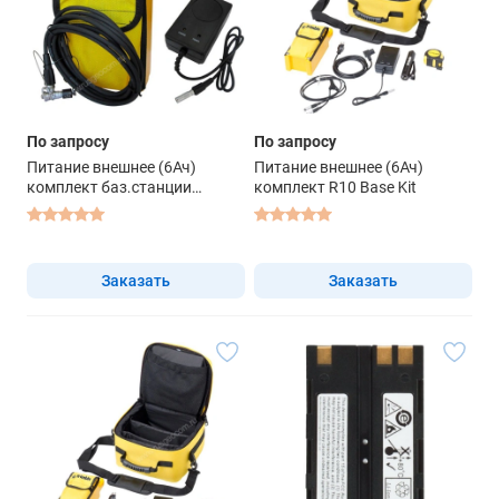
По запросу
По запросу
Питание внешнее (6Ач)
Питание внешнее (6Ач)
комплект баз.станции
комплект R10 Base Kit
(батарея внешняя для Trimble
5700/5800/R4-R8, ЗУ, кабель
2.5м (LeadGel, 12V, 6.0Ah)
Заказать
Заказать