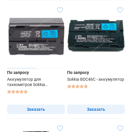
По запросу
По запросу
Аккумулятор для
Sokkia BDC46C - аккумулятор
тахеометров Sokkia
iM/CX/FX/SRX/SET X и Topcon
GM/ES-100/OS
Заказать
Заказать