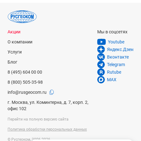
Зарядные устройства для тахеометров
Для теодолитов
Для лазерных сканеров
Акции
Мы в соцсетях
О компании
Внешние для тахеометров
Youtube
Яндекс.Дзен
Услуги
Вконтакте
Зарядные устройства для gps приемников
Блог
Telegram
8 (495) 604 00 00
Rutube
Зарядные устройства для лазерных сканеров
MAX
8 (800) 505-35-98
Зарядные устройства для теодолитов
info@rusgeocom.ru
г. Москва, ул. Коминтерна, д. 7, корп. 2,
офис 102
Перейти на полную версию сайта
Политика обработки персональных данных
© Русгеоком, 2006-2026