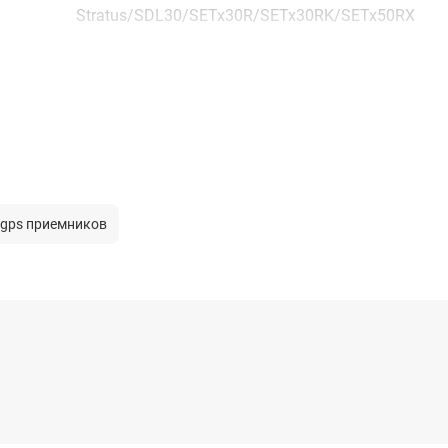
Stratus/SDL30/SETx30R/SETx30RK/SETx50RX
 gps приемников