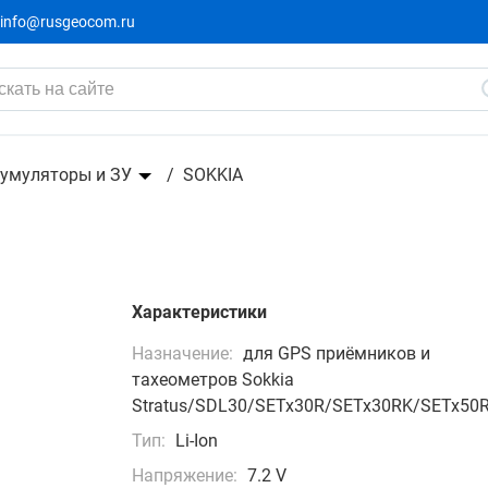
info@rusgeocom.ru
умуляторы и ЗУ
SOKKIA
Характеристики
Назначение:
для GPS приёмников и
тахеометров Sokkia
Stratus/SDL30/SETx30R/SETx30RK/SETx50
Тип:
Li-Ion
Напряжение:
7.2 V