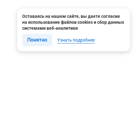
Оставаясь на нашем сайте, вы даете согласие
на использование файлов cookies и сбор данных
системами веб-аналитики
Понятно
Узнать подробнее
Связаться с нами
Мы в соцсетях
Контакты
Youtube
8 (495) 604 00 00
Яндекс.Дзен
8 (800) 505-35-98
Вконтакте
info@rusgeocom.ru
Telegram
г. Москва, ул. Коминтерна,
д. 7, корп. 2, офис 102
Rutube