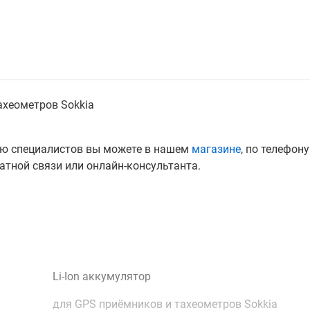
ахеометров Sokkia
цию специалистов вы можете в нашем
магазине
, по телефону
тной связи или онлайн-консультанта.
Li-Ion аккумулятор
для GPS приёмников и тахеометров Sokkia