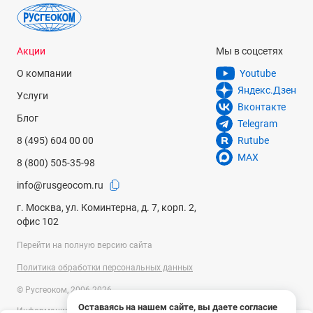
Акции
Мы в соцсетях
О компании
Youtube
Яндекс.Дзен
Услуги
Вконтакте
Блог
Telegram
8 (495) 604 00 00
Rutube
MAX
8 (800) 505-35-98
info@rusgeocom.ru
г. Москва, ул. Коминтерна, д. 7, корп. 2,
офис 102
Перейти на полную версию сайта
Политика обработки персональных данных
© Русгеоком, 2006-2026
Оставаясь на нашем сайте, вы даете согласие
Информация на сайте носит справочный характер и не является