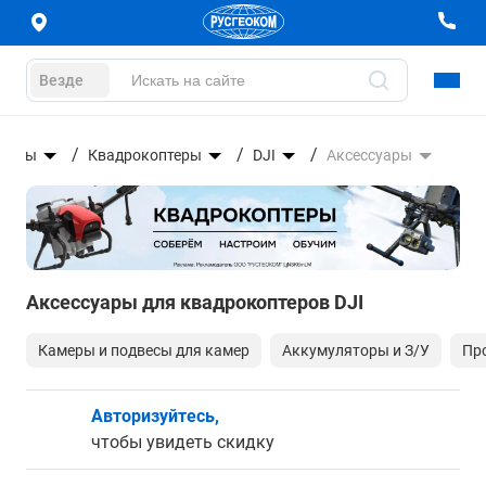
Везде
араты
Квадрокоптеры
DJI
Аксессуары
Аксессуары для квадрокоптеров DJI
Камеры и подвесы для камер
Аккумуляторы и З/У
Пр
Авторизуйтесь,
чтобы увидеть скидку