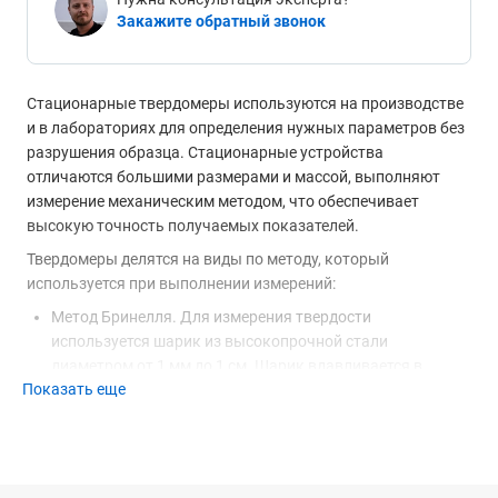
Закажите обратный звонок
Стационарные твердомеры используются на производстве
и в лабораториях для определения нужных параметров без
разрушения образца. Стационарные устройства
отличаются большими размерами и массой, выполняют
измерение механическим методом, что обеспечивает
высокую точность получаемых показателей.
Твердомеры делятся на виды по методу, который
используется при выполнении измерений:
Метод Бринелля. Для измерения твердости
используется шарик из высокопрочной стали
диаметром от 1 мм до 1 см. Шарик вдавливается в
Показать еще
измеряемый образец, после чего на основе полученного
отпечатка рассчитывается твердость образца. Эти
измерения производится в соответствии с ГОСТ 9012.
Метод Роквелла. В этих стационарных твердомерах
применяется индентор круглой формы диаметром 1,588