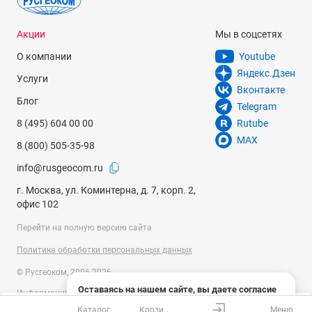
Акции
Мы в соцсетях
О компании
Youtube
Яндекс.Дзен
Услуги
Вконтакте
Блог
Telegram
8 (495) 604 00 00
Rutube
MAX
8 (800) 505-35-98
info@rusgeocom.ru
г. Москва, ул. Коминтерна, д. 7, корп. 2,
офис 102
Перейти на полную версию сайта
Политика обработки персональных данных
© Русгеоком, 2006-2026
Оставаясь на нашем сайте, вы даете согласие
Информация на сайте носит справочный характер и не является
на использование файлов cookies и сбор данных
публичной офертой, определяемой положениями Статьи 437
Каталог
Корзина
Меню